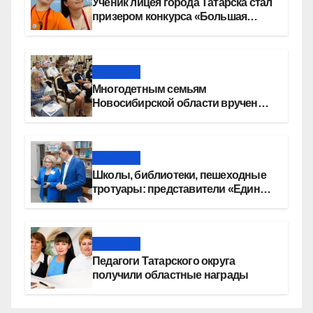
Ученик лицея города Татарска стал
призером конкурса «Большая
перемена»
Новости
Многодетным семьям
Новосибирской области вручены
сертификаты на приобретение
автомобилей
Новости
Школы, библиотеки, пешеходные
тротуары: представители «Единой
России» контролируют работы на
социальных объектах
Новости
Педагоги Татарского округа
получили областные награды