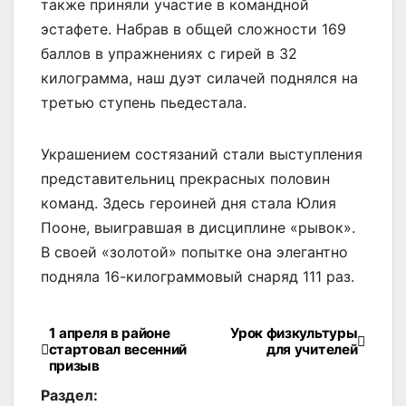
также приняли участие в командной
эстафете. Набрав в общей сложности 169
баллов в упражнениях с гирей в 32
килограмма, наш дуэт силачей поднялся на
третью ступень пьедестала.
Украшением состязаний стали выступления
представительниц прекрасных половин
команд. Здесь героиней дня стала Юлия
Пооне, выигравшая в дисциплине «рывок».
В своей «золотой» попытке она элегантно
подняла 16-килограммовый снаряд 111 раз.
1 апреля в районе
Урок физкультуры
Навигация
стартовал весенний
для учителей
призыв
по
Раздел: