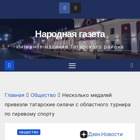
Перейти
к
содержимому
Народная газета
Интернет-издание Татарского района
Главная
Общество
Несколько медалей
привезли татарские силачи с областного турнира
по гиревому спорту
ОБЩЕСТВО
Дзен.Новости