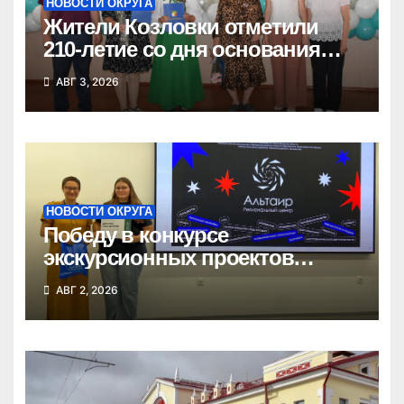
НОВОСТИ ОКРУГА
Жители Козловки отметили
210-летие со дня основания
села
АВГ 3, 2026
НОВОСТИ ОКРУГА
Победу в конкурсе
экскурсионных проектов
одержала школьница из
АВГ 2, 2026
Татарска