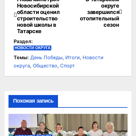
Навигация
Новосибирской
округе
по
области оценил
завершился
строительство
отопительный
записям
новой школы в
сезон
Татарске
Раздел:
НОВОСТИ ОКРУГА
Темы:
День Победы
,
Итоги
,
Новости
округа
,
Общество
,
Спорт
Похожая запись