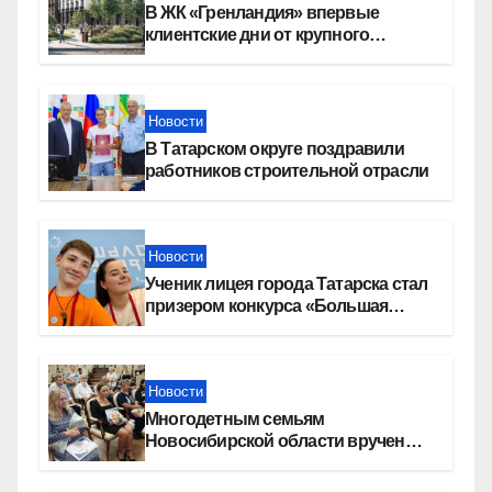
В ЖК «Гренландия» впервые
клиентские дни от крупного
девелопера — группы компаний
«СОЮЗ»
Новости
В Татарском округе поздравили
работников строительной отрасли
Новости
Ученик лицея города Татарска стал
призером конкурса «Большая
перемена»
Новости
Многодетным семьям
Новосибирской области вручены
сертификаты на приобретение
автомобилей