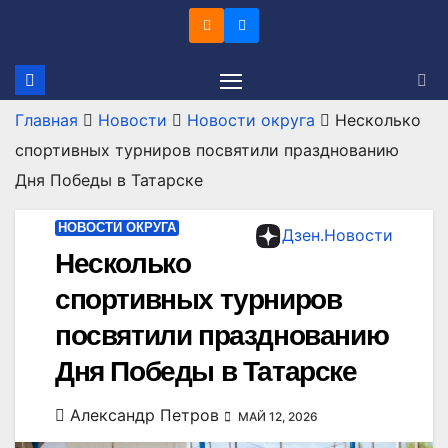
Перейти
к
содержимому
Главная
Новости
Новости округа
Несколько
спортивных турниров посвятили празднованию
Дня Победы в Татарске
НОВОСТИ ОКРУГА
Дзен.Новости
Несколько
спортивных турниров
посвятили празднованию
Дня Победы в Татарске
Александр Петров
МАЙ 12, 2026