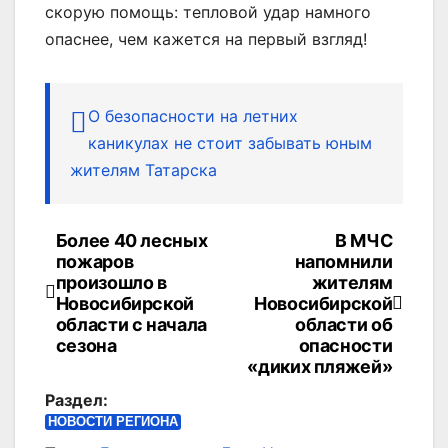
скорую помощь: тепловой удар намного
опаснее, чем кажется на первый взгляд!
О безопасности на летних
каникулах не стоит забывать юным
жителям Татарска
Более 40 лесных
В МЧС
Навигация
пожаров
напомнили
по
произошло в
жителям
Новосибирской
Новосибирской
записям
области с начала
области об
сезона
опасности
«диких пляжей»
Раздел:
НОВОСТИ РЕГИОНА