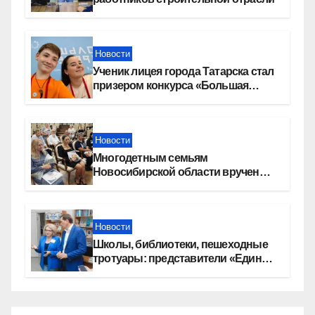
Новости
Ученик лицея города Татарска стал
призером конкурса «Большая
перемена»
Новости
Многодетным семьям
Новосибирской области вручены
сертификаты на приобретение
автомобилей
Новости
Школы, библиотеки, пешеходные
тротуары: представители «Единой
России» контролируют работы на
социальных объектах