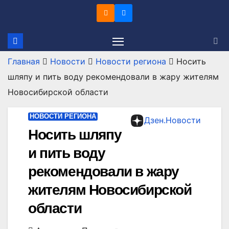
Перейти
к
содержимому
Главная
Новости
Новости региона
Носить
шляпу и пить воду рекомендовали в жару жителям
Новосибирской области
НОВОСТИ РЕГИОНА
Дзен.Новости
Носить шляпу
и пить воду
рекомендовали в жару
жителям Новосибирской
области