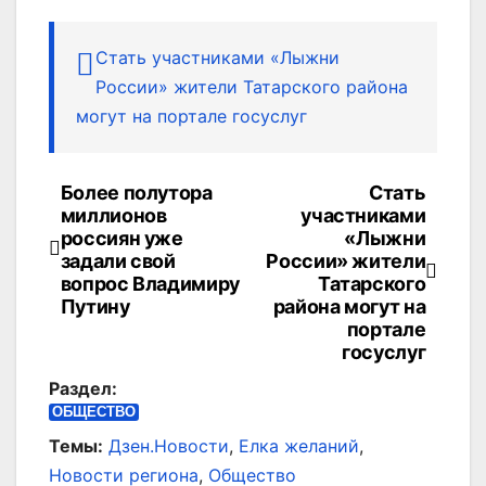
Стать участниками «Лыжни
России» жители Татарского района
могут на портале госуслуг
Более полутора
Стать
Навигация
миллионов
участниками
по
россиян уже
«Лыжни
задали свой
России» жители
записям
вопрос Владимиру
Татарского
Путину
района могут на
портале
госуслуг
Раздел:
ОБЩЕСТВО
Темы:
Дзен.Новости
,
Елка желаний
,
Новости региона
,
Общество