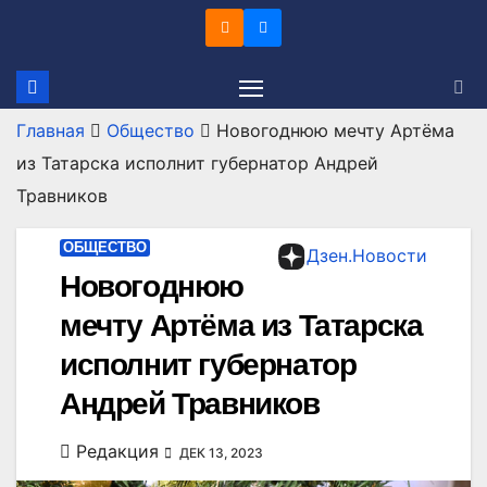
Перейти
к
содержимому
Главная
Общество
Новогоднюю мечту Артёма
из Татарска исполнит губернатор Андрей
Травников
ОБЩЕСТВО
Дзен.Новости
Новогоднюю
мечту Артёма из Татарска
исполнит губернатор
Андрей Травников
Редакция
ДЕК 13, 2023