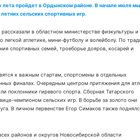
о лета пройдет в Ордынском районе. В начале июля м
 летних сельских спортивных игр.
к рассказали в областном министерстве физкультуры и
о легкой атлетике, мини-футболу и волейболу. По тра
ния спортивных семей, троеборье дояров, косарей и
овятся к важным стартам, спортсмены в отдельных
нных финалах. Очередным центром притяжения для атл
или поклонники гиревого спорта. Сборная Татарского
а вице-чемпионом сельских игр. В борьбе за золото они
уга. В личном первенстве Егор Симаков также поднялс
всех районов и округов Новосибирской области