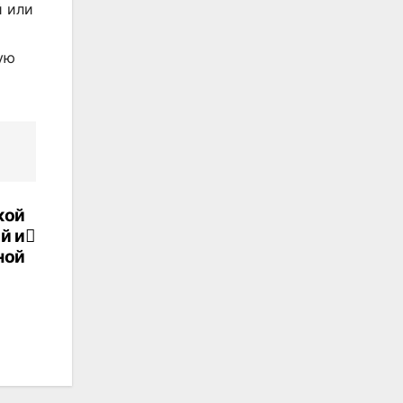
й или
ую
кой
й и
ной