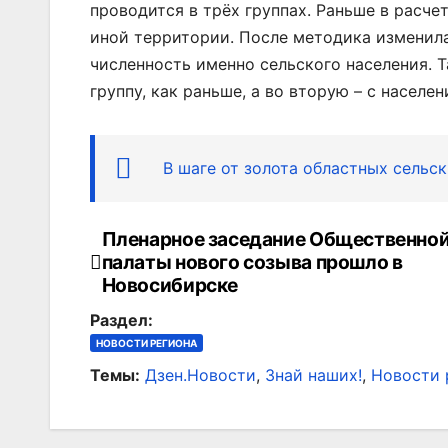
проводится в трёх группах. Раньше в расч
иной территории. После методика изменила
численность именно сельского населения. Т
группу, как раньше, а во вторую – с населен
В шаге от золота областных сельс
Пленарное заседание Общественно
Навигация
палаты нового созыва прошло в
по
Новосибирске
Раздел:
записям
НОВОСТИ РЕГИОНА
Темы:
Дзен.Новости
,
Знай наших!
,
Новости 