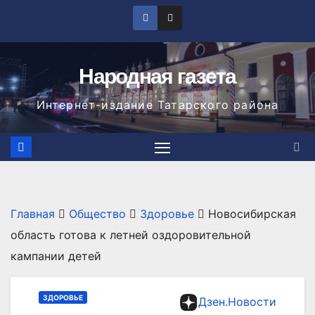
Перейти
к
содержимому
Народная газета
Интернет-издание Татарского района
Главная
Общество
Здоровье
Новосибирская
область готова к летней оздоровительной
кампании детей
ЗДОРОВЬЕ
Дзен.Новости