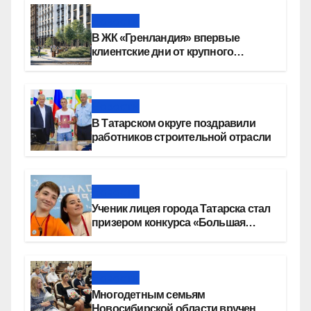
Новости
В ЖК «Гренландия» впервые
клиентские дни от крупного
девелопера — группы компаний
«СОЮЗ»
Новости
В Татарском округе поздравили
работников строительной отрасли
Новости
Ученик лицея города Татарска стал
призером конкурса «Большая
перемена»
Новости
Многодетным семьям
Новосибирской области вручены