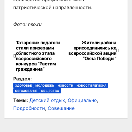
патриотической направленности.
Фото: nso.ru
Татарские педагоги
Жители района
Навигация
стали призерами
присоединились ко
областного этапа
всероссийской акции
по
всероссийского
“Окна Победы”
конкурса “Растим
записям
гражданина”
Раздел:
ЗДОРОВЬЕ
МОЛОДЕЖЬ
НОВОСТИ
НОВОСТИ РЕГИОНА
ОБРАЗОВАНИЕ
ОБЩЕСТВО
Темы:
Детский отдых
,
Официально
,
Подробности
,
Совещание