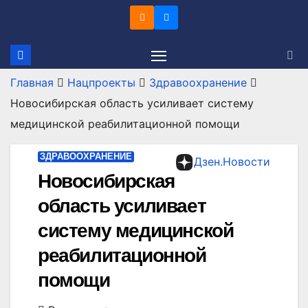
Перейти
к
содержимому
Главная
Нацпроекты
Здравоохранение
Новосибирская область усиливает систему
медицинской реабилитационной помощи
ЗДРАВООХРАНЕНИЕ
Дзен.Новости
Новосибирская
область усиливает
систему медицинской
реабилитационной
помощи