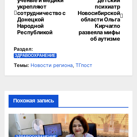
учёные и медики
детский
по
укрепляют
психиатр
сотрудничество с
Новосибирской
записям
Донецкой
области Ольга
Народной
Кирчагло
Республикой
развеяла мифы
об аутизме
Раздел:
ЗДРАВООХРАНЕНИЕ
Темы:
Новости региона
,
ТГпост
Похожая запись