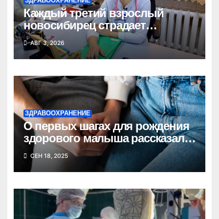
ЗДРАВООХРАНЕНИЕ
Каждый третий взрослый
новосибирец страдает
жировой болезнью печени
АВГ 3, 2026
ЗДРАВООХРАНЕНИЕ
О первых шагах для рождения
здорового малыша рассказала
врач Анна Вятчинина
СЕН 18, 2025