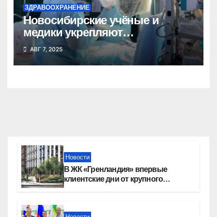
ЗДРАВООХРАНЕНИЕ
Новосибирские учёные и
медики укрепляют
сотрудничество с Донецкой
АВГ 7, 2025
Народной Республикой
Новости
В ЖК «Гренландия» впервые
клиентские дни от крупного
девелопера — группы компаний
«СОЮЗ»
Новости