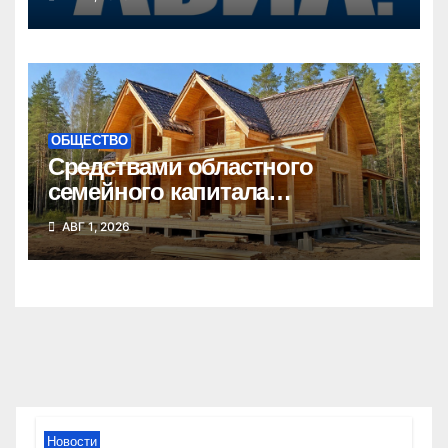
ОБЩЕСТВО
Средствами областного
семейного капитала
воспользовались почти 50
АВГ 1, 2026
тысяч семей
Новости