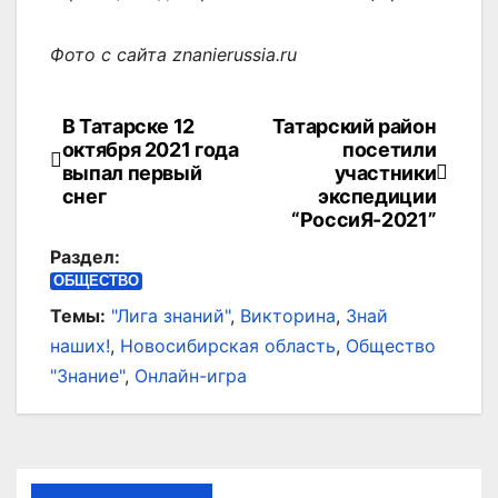
Фото с сайта znanierussia.ru
В Татарске 12
Татарский район
Навигация
октября 2021 года
посетили
по
выпал первый
участники
снег
экспедиции
записям
“РоссиЯ-2021”
Раздел:
ОБЩЕСТВО
Темы:
"Лига знаний"
,
Викторина
,
Знай
наших!
,
Новосибирская область
,
Общество
"Знание"
,
Онлайн-игра