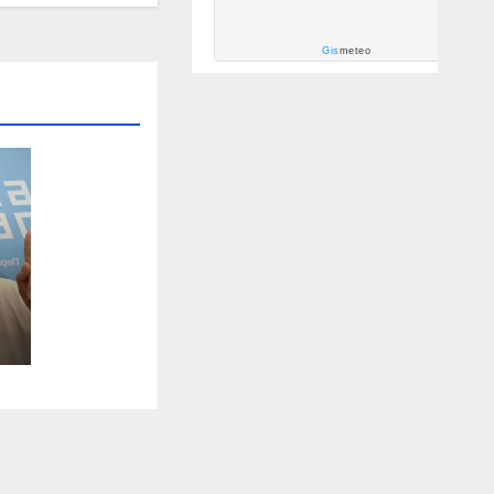
Gis
meteo