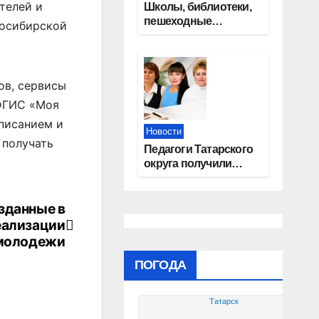
телей и
Школы, библиотеки,
пешеходные
восибирской
тротуары:
представители
«Единой России»
контролируют
ов, сервисы
работы на
 ФГИС «Моя
социальных
объектах
писанием и
Новости
 получать
Педагоги Татарского
округа получили
областные награды
зданные в
еализации
молодежи
ПОГОДА
Татарск