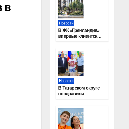
 в
Новости
В ЖК «Гренландия»
впервые клиентские
дни от крупного
девелопера —
группы компаний
«СОЮЗ»
Новости
В Татарском округе
поздравили
работников
строительной
отрасли