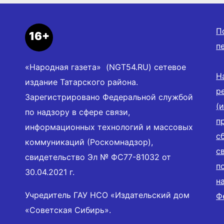
П
16+
п
«Народная газета» (NGT54.RU) сетевое
Н
издание Татарского района.
р
Зарегистрировано Федеральной службой
(
по надзору в сфере связи,
п
информационных технологий и массовых
с
коммуникаций (Роскомнадзор),
с
свидетельство Эл № ФС77-81032 от
п
30.04.2021 г.
н
Учредитель ГАУ НСО «Издательский дом
Ф
«Советская Сибирь».