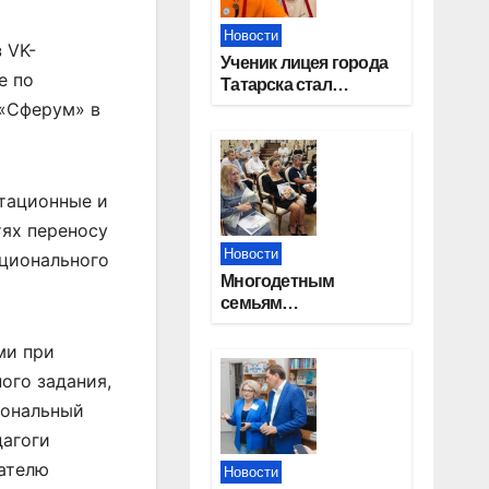
Новости
 VK-
Ученик лицея города
е по
Татарска стал
призером конкурса
 «Сферум» в
«Большая перемена»
ьтационные и
ях переносу
Новости
ционального
Многодетным
семьям
Новосибирской
области вручены
ми при
сертификаты на
ого задания,
приобретение
иональный
автомобилей
дагоги
зателю
Новости