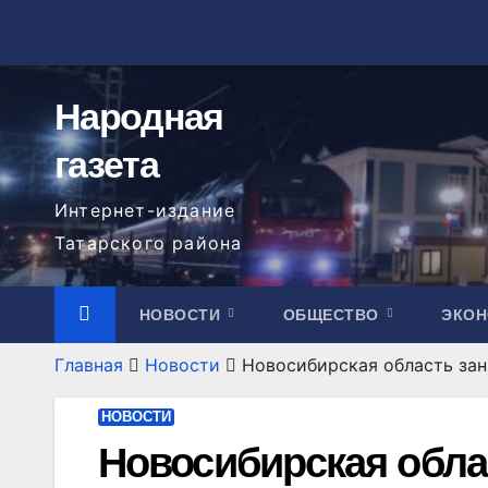
Перейти
к
содержимому
Народная
газета
Интернет-издание
Татарского района
НОВОСТИ
ОБЩЕСТВО
ЭКО
Главная
Новости
Новосибирская область за
НОВОСТИ
Новосибирская обла