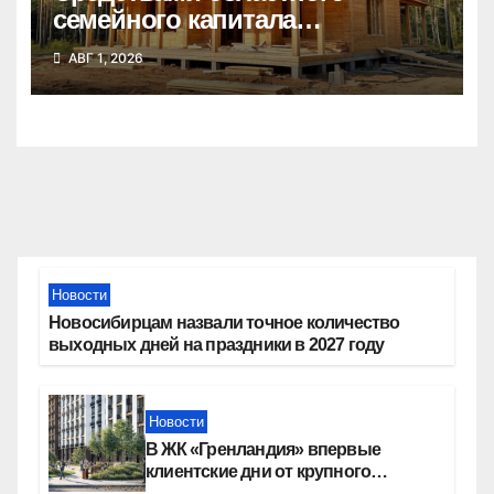
семейного капитала
воспользовались почти 50
АВГ 1, 2026
тысяч семей
Новости
Новосибирцам назвали точное количество
выходных дней на праздники в 2027 году
Новости
В ЖК «Гренландия» впервые
клиентские дни от крупного
девелопера — группы компаний