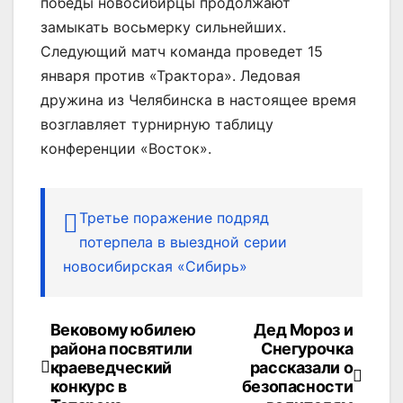
победы новосибирцы продолжают
замыкать восьмерку сильнейших.
Следующий матч команда проведет 15
января против «Трактора». Ледовая
дружина из Челябинска в настоящее время
возглавляет турнирную таблицу
конференции «Восток».
Третье поражение подряд
потерпела в выездной серии
новосибирская «Сибирь»
Вековому юбилею
Дед Мороз и
Навигация
района посвятили
Снегурочка
по
краеведческий
рассказали о
конкурс в
безопасности