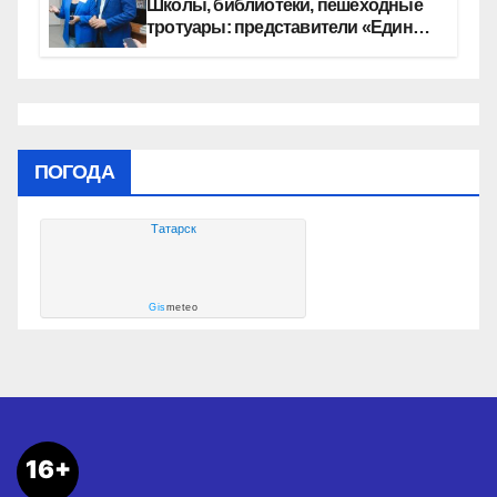
Школы, библиотеки, пешеходные
тротуары: представители «Единой
России» контролируют работы на
социальных объектах
ПОГОДА
Татарск
Gis
meteo
16+