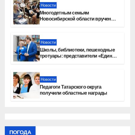
Новости
Многодетным семьям
Новосибирской области вручены
сертификаты на приобретение
автомобилей
Новости
Школы, библиотеки, пешеходные
тротуары: представители «Единой
России» контролируют работы на
социальных объектах
Новости
Педагоги Татарского округа
получили областные награды
ПОГОДА