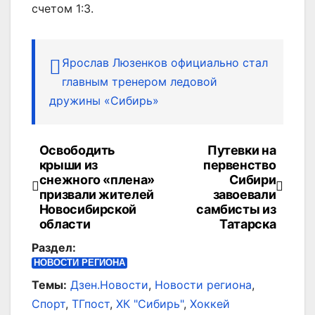
счетом 1:3.
Ярослав Люзенков официально стал
главным тренером ледовой
дружины «Сибирь»
Освободить
Путевки на
Навигация
крыши из
первенство
по
снежного «плена»
Сибири
призвали жителей
завоевали
записям
Новосибирской
самбисты из
области
Татарска
Раздел:
НОВОСТИ РЕГИОНА
Темы:
Дзен.Новости
,
Новости региона
,
Спорт
,
ТГпост
,
ХК "Сибирь"
,
Хоккей