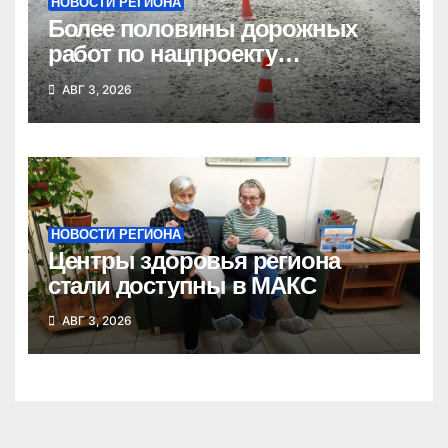
НОВОСТИ РЕГИОНА
Более половины дорожных
работ по нацпроекту
выполнено в Новосибирской
АВГ 3, 2026
области
НОВОСТИ РЕГИОНА
Центры здоровья региона
стали доступны в МАКС
АВГ 3, 2026