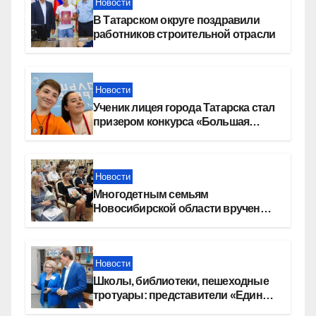
Новости
В Татарском округе поздравили
работников строительной отрасли
Новости
Ученик лицея города Татарска стал
призером конкурса «Большая
перемена»
Новости
Многодетным семьям
Новосибирской области вручены
сертификаты на приобретение
автомобилей
Новости
Школы, библиотеки, пешеходные
тротуары: представители «Единой
России» контролируют работы на