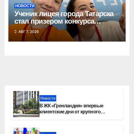
НОВОСТИ
Ученик лицея города Татарска
стал призером конкурса
«Большая перемена»
АВГ 7, 2026
Новости
В ЖК «Гренландия» впервые
клиентские дни от крупного
девелопера — группы компаний
«СОЮЗ»