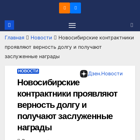
Перейти
к
содержимому
Главная
Новости
Новосибирские контрактники
проявляют верность долгу и получают
заслуженные награды
НОВОСТИ
Дзен.Новости
Новосибирские
контрактники проявляют
верность долгу и
получают заслуженные
награды