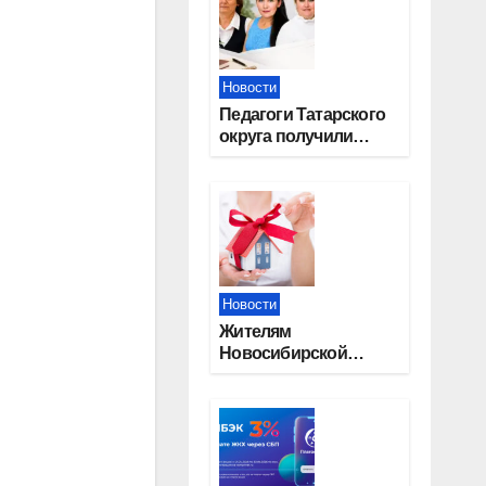
Новости
Педагоги Татарского
округа получили
областные награды
Новости
Жителям
Новосибирской
области напомнили,
почему важно
оформить право
собственности на
квартиру