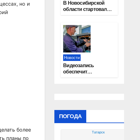
В Новосибирской
цессах, но и
области стартовал
рий
окружной туристский
слет молодежи
Новости
Видеозапись
обеспечит
прозрачность
выборов в Госдуму в
Новосибирской
области
ПОГОДА
делать более
Татарск
ть планы по