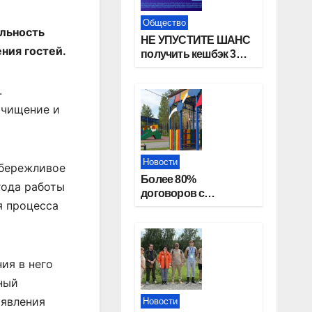
Общество
льность
НЕ УПУСТИТЕ ШАНС
ния гостей.
получить кешбэк 3%
за оплату ЖКУ через
СБП в «Платосфере»
.
очищение и
Новости
 бережливое
Более 80%
года работы
договоров с
я процесса
детскими садами
жители
Новосибирской
области оформили
онлайн
ия в него
ный
ыявления
Новости