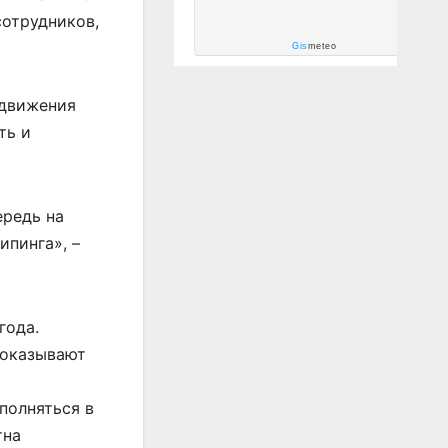
сотрудников,
Gis
meteo
 движения
ть и
ередь на
ипинга», –
года.
 оказывают
полняться в
тна