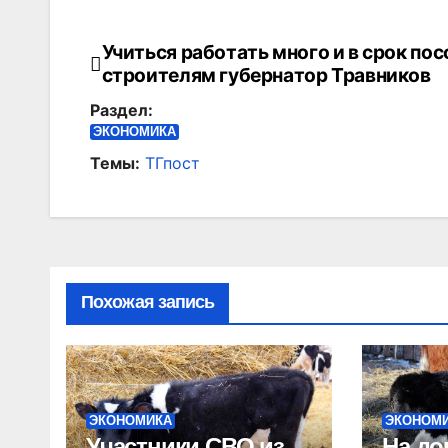
Учиться работать много и в срок по
Навигация
строителям губернатор Травников
по
Раздел:
записям
ЭКОНОМИКА
Темы:
ТГпост
Похожая запись
ЭКОНОМИКА
ЭКОНОМ
Участники СВО из
На д