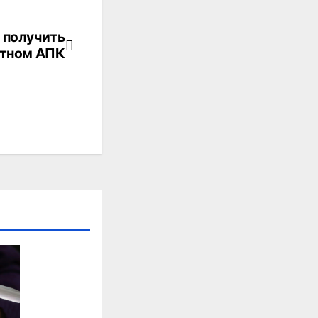
 получить
стном АПК