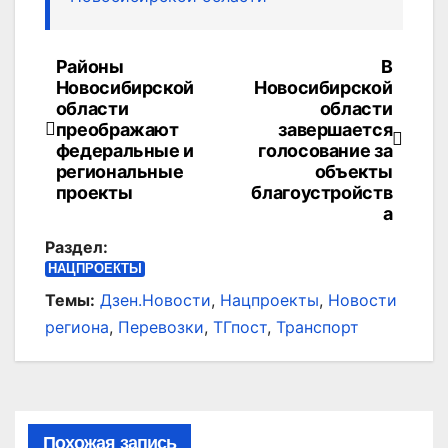
Районы
В
Навигация
Новосибирской
Новосибирской
по
области
области
преображают
завершается
записям
федеральные и
голосование за
региональные
объекты
проекты
благоустройств
а
Раздел:
НАЦПРОЕКТЫ
Темы:
Дзен.Новости
,
Нацпроекты
,
Новости
региона
,
Перевозки
,
ТГпост
,
Транспорт
Похожая запись