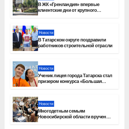
В ЖК «Гренландия» впервые
клиентские дни от крупного
девелопера — группы компаний
«СОЮЗ»
Новости
В Татарском округе поздравили
работников строительной отрасли
Новости
Ученик лицея города Татарска стал
призером конкурса «Большая
перемена»
Новости
Многодетным семьям
Новосибирской области вручены
сертификаты на приобретение
автомобилей