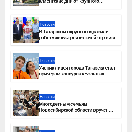
клиентские дни от крупного
девелопера — группы компаний
«СОЮЗ»
Новости
В Татарском округе поздравили
работников строительной отрасли
Новости
Ученик лицея города Татарска стал
призером конкурса «Большая
перемена»
Новости
Многодетным семьям
Новосибирской области вручены
сертификаты на приобретение
автомобилей