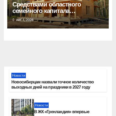
Средствами областного
семейного капитала
воспользовались почти 50
АВГ 1, 2026
тысяч семей
Новости
Новосибирцам назвали точное количество
выходных дней на праздники в 2027 году
Новости
В ЖК «Гренландия» впервые