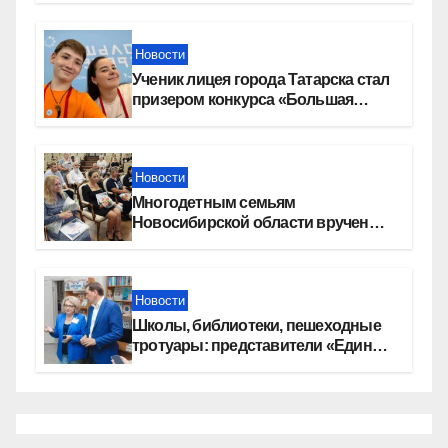
Новости
Ученик лицея города Татарска стал
призером конкурса «Большая
перемена»
Новости
Многодетным семьям
Новосибирской области вручены
сертификаты на приобретение
автомобилей
Новости
Школы, библиотеки, пешеходные
тротуары: представители «Единой
России» контролируют работы на
социальных объектах