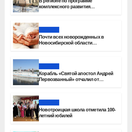
В регионе по программе
комплексного развития
территорий построят более 8,4
миллиона квадратных метров
жилья
Новости
Почти всех новорожденных в
Новосибирской области
прикладывают к груди сразу после
рождения
Новости
Корабль «Святой апостол Андрей
Первозванный» отчалил от
набережной Новосибирска
Новости
Новотроицкая школа отметила 100-
летний юбилей