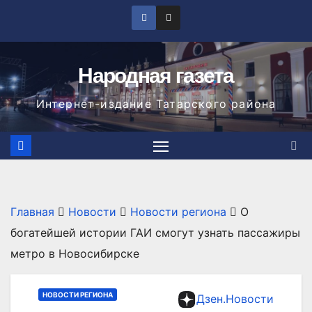
Перейти
к
содержимому
Народная газета
Интернет-издание Татарского района
Главная
Новости
Новости региона
О
богатейшей истории ГАИ смогут узнать пассажиры
метро в Новосибирске
НОВОСТИ РЕГИОНА
Дзен.Новости