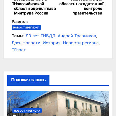
Новосибирской
область находятся на
по
области оценил глава
контроле
Минтруда России
правительства
записям
Раздел:
НОВОСТИ РЕГИОНА
Темы:
90 лет ГИБДД
,
Андрей Травников
,
Дзен.Новости
,
История
,
Новости региона
,
ТГпост
Похожая запись
НОВОСТИ РЕГИОНА