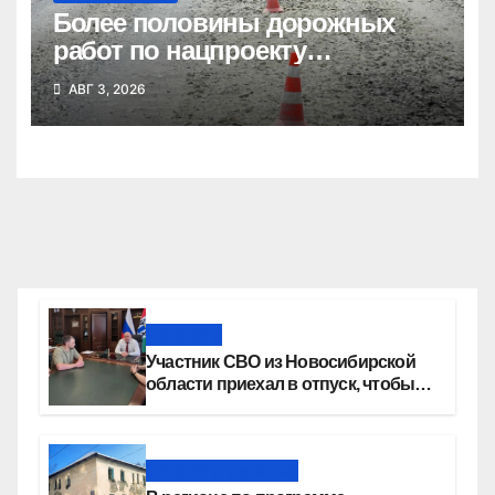
Более половины дорожных
работ по нацпроекту
выполнено в Новосибирской
АВГ 3, 2026
области
Новости
Участник СВО из Новосибирской
области приехал в отпуск, чтобы
создать семью
Новости региона