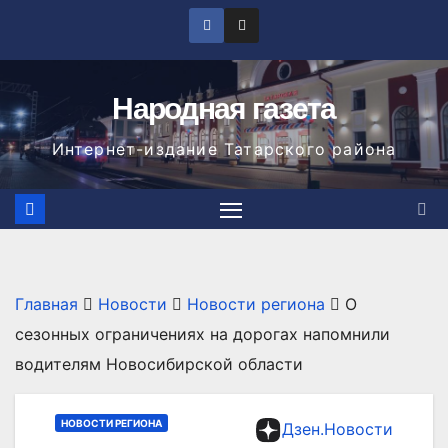
Перейти
к
содержимому
Народная газета
Интернет-издание Татарского района
Главная
Новости
Новости региона
О
сезонных ограничениях на дорогах напомнили
водителям Новосибирской области
НОВОСТИ РЕГИОНА
Дзен.Новости