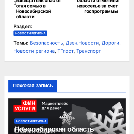
извещатель спас от
области отметили
по
огня семью в
новоселье за счет
Новосибирской
госпрограммы
записям
области
Раздел:
НОВОСТИ РЕГИОНА
Темы:
Безопасность
,
Дзен.Новости
,
Дороги
,
Новости региона
,
ТГпост
,
Транспорт
Похожая запись
НОВОСТИ РЕГИОНА
Новосибирская область