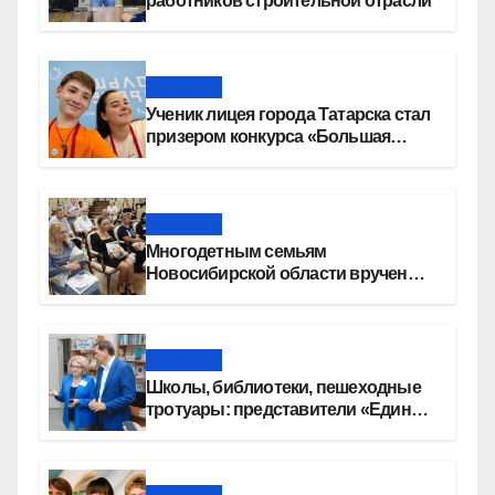
работников строительной отрасли
Новости
Ученик лицея города Татарска стал
призером конкурса «Большая
перемена»
Новости
Многодетным семьям
Новосибирской области вручены
сертификаты на приобретение
автомобилей
Новости
Школы, библиотеки, пешеходные
тротуары: представители «Единой
России» контролируют работы на
социальных объектах