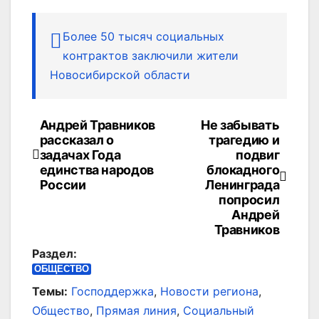
Более 50 тысяч социальных
контрактов заключили жители
Новосибирской области
Андрей Травников
Не забывать
Навигация
рассказал о
трагедию и
по
задачах Года
подвиг
единства народов
блокадного
записям
России
Ленинграда
попросил
Андрей
Травников
Раздел:
ОБЩЕСТВО
Темы:
Господдержка
,
Новости региона
,
Общество
,
Прямая линия
,
Социальный