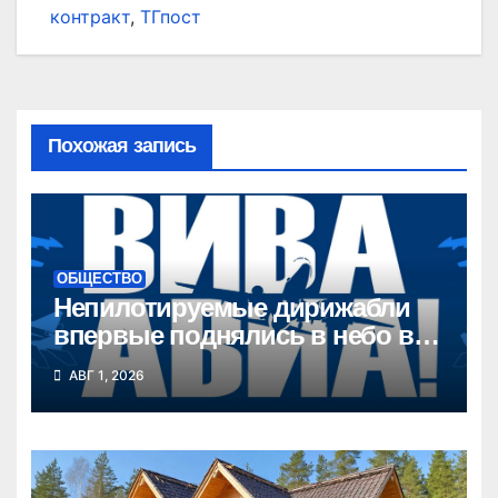
контракт
,
ТГпост
Похожая запись
ОБЩЕСТВО
Непилотируемые дирижабли
впервые поднялись в небо в
Новосибирской области
АВГ 1, 2026