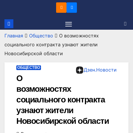
Перейти
к
содержимому
Главная
Общество
О возможностях
социального контракта узнают жители
Новосибирской области
ОБЩЕСТВО
Дзен.Новости
О
возможностях
социального контракта
узнают жители
Новосибирской области