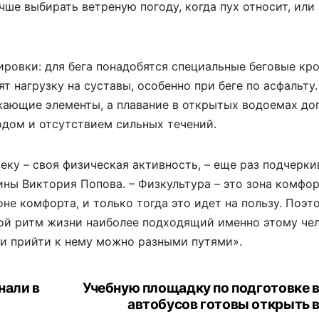
чше выбирать ветреную погоду, когда пух относит, или
ровки: для бега понадобятся специальные беговые кро
 нагрузку на суставы, особенно при беге по асфальту.
жающие элементы, а плавание в открытых водоемах до
одом и отсутствием сильных течений.
еку – своя физическая активность, – еще раз подчерки
ы Виктория Попова. – Физкультура – это зона комфор
не комфорта, и только тогда это идет на пользу. Поэт
вой ритм жизни наиболее подходящий именно этому че
 и прийти к нему можно разными путями».
нали в
Учебную площадку по подготовке 
автобусов готовы открыть в