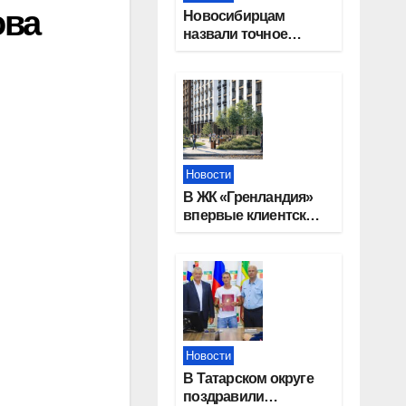
ова
Новосибирцам
назвали точное
количество
выходных дней на
праздники в 2027
году
Новости
В ЖК «Гренландия»
впервые клиентские
дни от крупного
девелопера —
группы компаний
«СОЮЗ»
Новости
В Татарском округе
поздравили