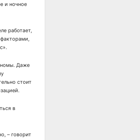
е и ночное
еле работает,
 факторами,
с».
аномы. Даже
му
тельно стоит
изацией.
ться в
о, – говорит