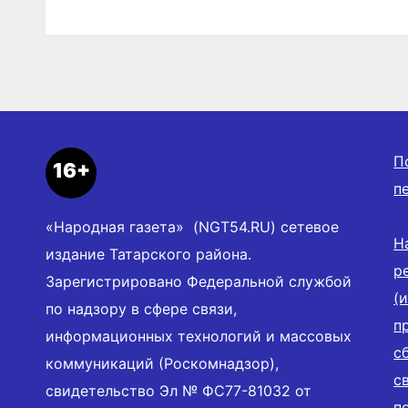
облигации
Ново
облас
П
16+
п
«Народная газета» (NGT54.RU) сетевое
Н
издание Татарского района.
р
Зарегистрировано Федеральной службой
(
по надзору в сфере связи,
п
информационных технологий и массовых
с
коммуникаций (Роскомнадзор),
с
свидетельство Эл № ФС77-81032 от
п