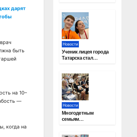
работников
дках дарят
строительной
отрасли
чтобы
 врач
Новости
олжна быть
Ученик лицея города
Татарска стал
старшей
призером конкурса
«Большая перемена»
ость на 10–
абость —
Новости
Многодетным
семьям
Новосибирской
ы, когда на
области вручены