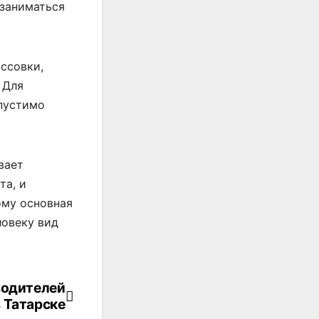
 заниматься
ссовки,
 Для
пустимо
вает
та, и
ому основная
ловеку вид
водителей
 Татарске