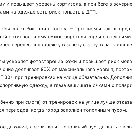
у и повышает уровень кортизола, а при беге в вечерне
ми на одежде есть риск попасть в ДТП.
 объясняет Виктория Попова. – Организм и так на пред
кой активности ему нужно бороться еще и с внешними
нее перенести пробежку в зеленую зону, в парк или ле
иты ускоряет фотостарение кожи и повышает риск мел
чение достигает 80% от максимального уровня, поэто
F 30+ при тренировках на улице обязательно. Дополни
 спортивную одежду, а глаза защищать очками с поляр
бенно при смоге) от тренировок на улице лучше отказа
ся периодов, когда город заполнен тополиным пухом.
е дыхание, а если летит тополиный пух, дышать сложн