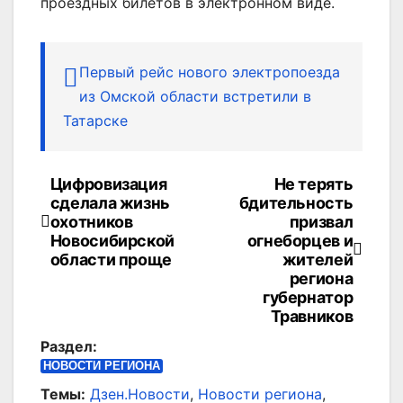
проездных билетов в электронном виде.
Первый рейс нового электропоезда
из Омской области встретили в
Татарске
Цифровизация
Не терять
Навигация
сделала жизнь
бдительность
по
охотников
призвал
Новосибирской
огнеборцев и
записям
области проще
жителей
региона
губернатор
Травников
Раздел:
НОВОСТИ РЕГИОНА
Темы:
Дзен.Новости
,
Новости региона
,