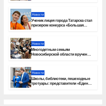
Новости
Ученик лицея города Татарска стал
призером конкурса «Большая
перемена»
Новости
Многодетным семьям
Новосибирской области вручены
сертификаты на приобретение
автомобилей
Новости
Школы, библиотеки, пешеходные
тротуары: представители «Единой
России» контролируют работы на
социальных объектах