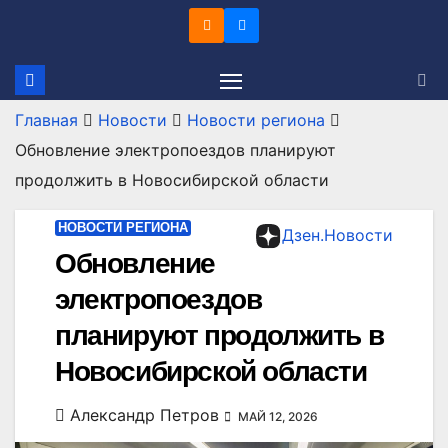
Перейти
к
содержимому
Главная
Новости
Новости региона
Обновление электропоездов планируют
продолжить в Новосибирской области
НОВОСТИ РЕГИОНА
Дзен.Новости
Обновление
электропоездов
планируют продолжить в
Новосибирской области
Александр Петров
МАЙ 12, 2026