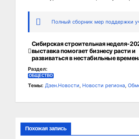
Полный сборник мер поддержки у
Сибирская строительная неделя-202
Навигация
выставка помогает бизнесу расти и
по
развиваться в нестабильные времен
Раздел:
записям
ОБЩЕСТВО
Темы:
Дзен.Новости
,
Новости региона
,
Обм
Похожая запись