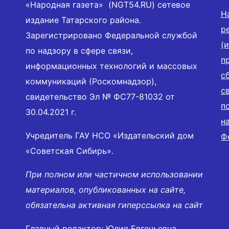
«Народная газета» (NGT54.RU) сетевое
Н
издание Татарского района.
р
Зарегистрировано Федеральной службой
(
по надзору в сфере связи,
п
информационных технологий и массовых
с
коммуникаций (Роскомнадзор),
с
свидетельство Эл № ФС77-81032 от
п
30.04.2021 г.
н
Учредитель ГАУ НСО «Издательский дом
Ф
«Советская Сибирь».
При полном или частичном использовании
материалов, опубликованных на сайте,
обязательна активная гиперссылка на сайт
Главный редактор: Юлия Евгеньевна