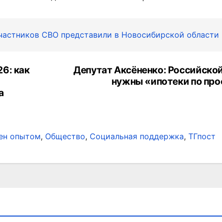
частников СВО представили в Новосибирской области
6: как
Депутат Аксёненко: Российской
нужны «ипотеки по пр
а
ен опытом
,
Общество
,
Социальная поддержка
,
ТГпост