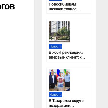
огов
Новосибирцам
назвали точное
количество
выходных дней на
праздники в 2027
году
Новости
В ЖК «Гренландия»
впервые клиентские
дни от крупного
девелопера —
группы компаний
«СОЮЗ»
Новости
В Татарском округе
поздравили