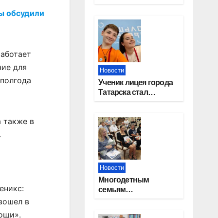
работников
ы обсудили
строительной
отрасли
работает
ние для
Новости
 полгода
Ученик лицея города
Татарска стал
призером конкурса
«Большая перемена»
а также в
.
Новости
Многодетным
еникс:
семьям
Новосибирской
вошел в
области вручены
ощи».