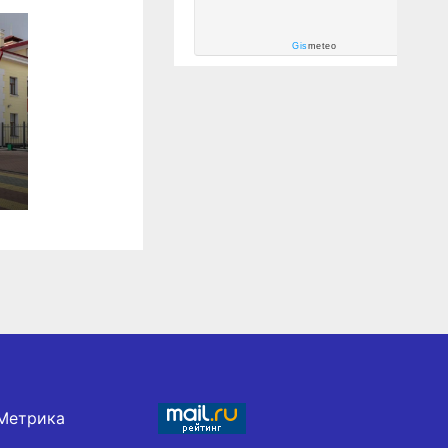
Gis
meteo