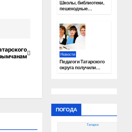
Школы, библиотеки,
пешеходные
тротуары:
представители
«Единой России»
контролируют
работы на
социальных
Татарского
объектах
Новости
крымчанам
Педагоги Татарского
округа получили
областные награды
ПОГОДА
Татарск