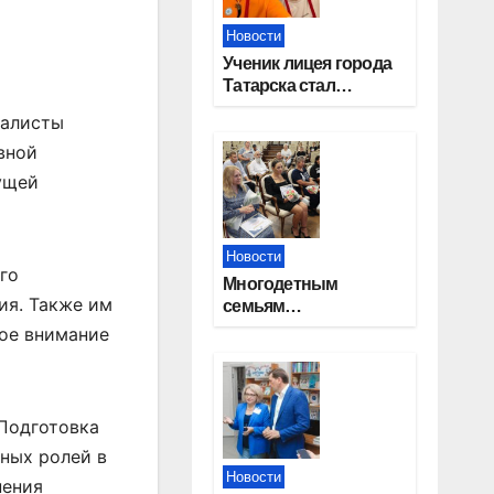
Новости
Ученик лицея города
Татарска стал
призером конкурса
иалисты
«Большая перемена»
вной
дущей
Новости
го
Многодетным
ия. Также им
семьям
Новосибирской
бое внимание
области вручены
сертификаты на
приобретение
автомобилей
 Подготовка
вных ролей в
Новости
нения