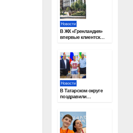
Новости
В ЖК «Гренландия»
впервые клиентские
дни от крупного
девелопера —
группы компаний
«СОЮЗ»
Новости
В Татарском округе
поздравили
работников
строительной
отрасли