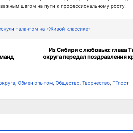
 важным шагом на пути к профессиональному росту.
еснули талантом на «Живой классике»
в
Из Сибири с любовью: глава 
оманд
округа передал поздравления 
округа
,
Обмен опытом
,
Общество
,
Творчество
,
ТГпост