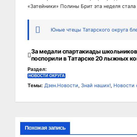
«Затейники» Полины Брит эта неделя стала
Юные чтецы Татарского округа бл
За медали спартакиады школьнико
Навигация
поспорили в Татарске 20 лыжных к
по
Раздел:
записям
НОВОСТИ ОКРУГА
Темы:
Дзен.Новости
,
Знай наших!
,
Новости 
Похожая запись