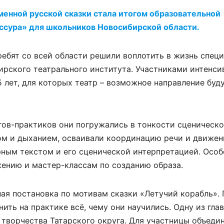
менной русской сказки стала итогом образовательной
ссура» для школьников Новосибирской области.
ребят со всей области решили воплотить в жизнь спец
ирского театрального института. Участниками интенси
 лет, для которых театр ­­– возможное направление бу
гов-практиков они погружались в тонкости сценическо
сом и дыханием, осваивали координацию речи и движен
рным текстом и его сценической интерпретацией. Осо
ению и мастер-классам по созданию образа.
ая постановка по мотивам сказки «Летучий корабль».
ть на практике всё, чему они научились. Одну из гла
 творчества Татарского округа. Для участницы объеди