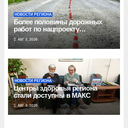
НОВОСТИ РЕГИОНА
Более половины дорожных
работ по нацпроекту
выполнено в Новосибирской
АВГ 3, 2026
области
НОВОСТИ РЕГИОНА
Центры здоровья региона
стали доступны в МАКС
АВГ 3, 2026