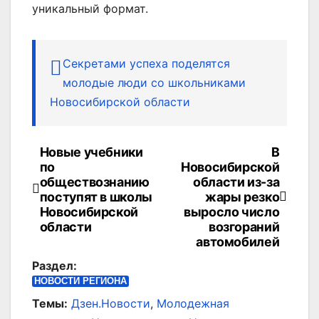
уникальный формат.
Секретами успеха поделятся
молодые люди со школьниками
Новосибирской области
Новые учебники
В
Навигация
по
Новосибирской
по
обществознанию
области из-за
поступят в школы
жары резко
записям
Новосибирской
выросло число
области
возгораний
автомобилей
Раздел:
НОВОСТИ РЕГИОНА
Темы:
Дзен.Новости
,
Молодежная