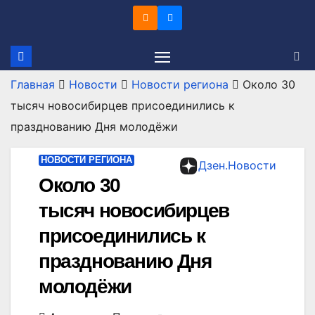
Перейти
к
содержимому
Главная
Новости
Новости региона
Около 30
тысяч новосибирцев присоединились к
празднованию Дня молодёжи
НОВОСТИ РЕГИОНА
Дзен.Новости
Около 30
тысяч новосибирцев
присоединились к
празднованию Дня
молодёжи