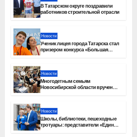
В Татарском округе поздравили
работников строительной отрасли
Новости
Ученик лицея города Татарска стал
призером конкурса «Большая
перемена»
Новости
Многодетным семьям
Новосибирской области вручены
сертификаты на приобретение
автомобилей
Новости
Школы, библиотеки, пешеходные
тротуары: представители «Единой
России» контролируют работы на