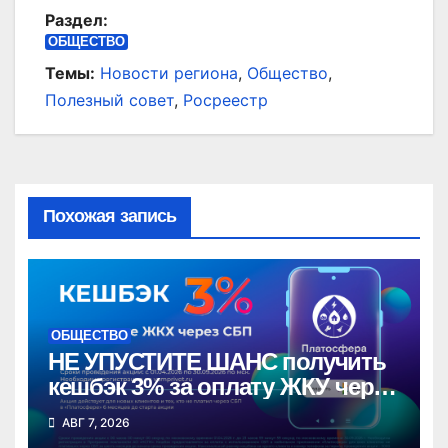
Раздел:
ОБЩЕСТВО
Темы:
Новости региона
,
Общество
,
Полезный совет
,
Росреестр
Похожая запись
ОБЩЕСТВО
НЕ УПУСТИТЕ ШАНС получить
кешбэк 3% за оплату ЖКУ через
СБП в «Платосфере»
АВГ 7, 2026