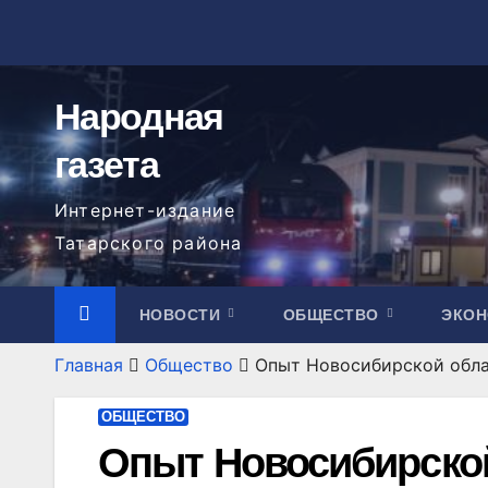
Перейти
к
содержимому
Народная
газета
Интернет-издание
Татарского района
НОВОСТИ
ОБЩЕСТВО
ЭКО
Главная
Общество
Опыт Новосибирской обла
ОБЩЕСТВО
Опыт Новосибирской