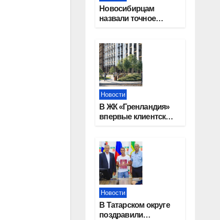
Новосибирцам
назвали точное
количество
выходных дней на
праздники в 2027
году
Новости
В ЖК «Гренландия»
впервые клиентские
дни от крупного
девелопера —
группы компаний
«СОЮЗ»
Новости
В Татарском округе
поздравили