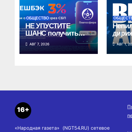
ОБЩЕСТВО
ОБЩЕСТ
НЕ УПУСТИТЕ
Непи
ШАНС получить
дири
кешбэк 3% за
впер
АВГ 7, 2026
АВГ 1, 2
оплату ЖКУ через
в неб
СБП в
Ново
«Платосфере»
облас
П
16+
п
«Народная газета» (NGT54.RU) сетевое