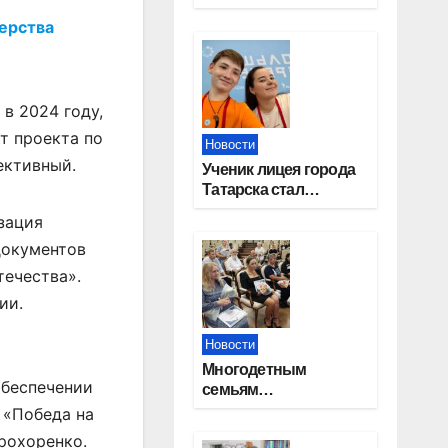
работников
ерства
строительной
отрасли
в 2024 году,
т проекта по
Новости
ективный.
Ученик лицея города
Татарска стал
призером конкурса
зация
«Большая перемена»
документов
течества».
ии.
Новости
Многодетным
обеспечении
семьям
Новосибирской
 «Победа на
области вручены
Прохоренко.