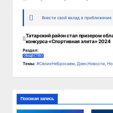
Внести свой вклад в приближение
Татарский район стал призером обл
Навигация
конкурса «Спортивная элита» 2024
по
Раздел:
записям
ОБЩЕСТВО
Темы:
#СвоихНеБросаем
,
Дзен.Новости
,
Но
Похожая запись