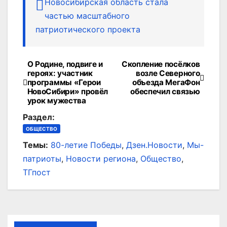
Новосибирская область стала
частью масштабного
патриотического проекта
О Родине, подвиге и
Скопление посёлков
Навигация
героях: участник
возле Северного
программы «Герои
объезда МегаФон
по
НовоСибири» провёл
обеспечил связью
урок мужества
записям
Раздел:
ОБЩЕСТВО
Темы:
80-летие Победы
,
Дзен.Новости
,
Мы-
патриоты
,
Новости региона
,
Общество
,
ТГпост