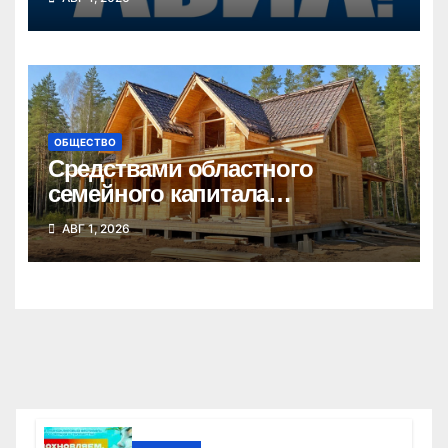
ОБЩЕСТВО
Средствами областного
семейного капитала
воспользовались почти 50
АВГ 1, 2026
тысяч семей