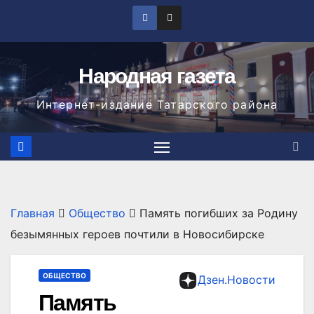
Перейти
к
содержимому
Народная газета
Интернет-издание Татарского района
Главная
Общество
Память погибших за Родину
безымянных героев почтили в Новосибирске
ОБЩЕСТВО
Дзен.Новости
Память