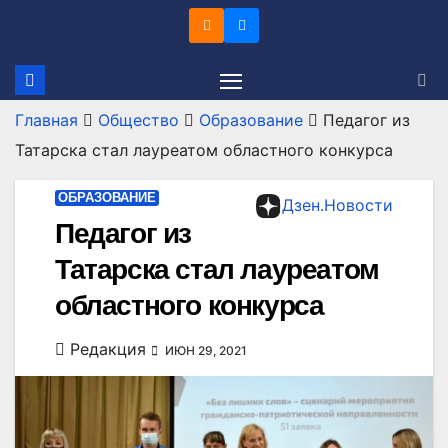
Перейти
к
содержимому
Главная
Общество
Образование
Педагог из
Татарска стал лауреатом областного конкурса
ОБРАЗОВАНИЕ
Дзен.Новости
Педагог из
Татарска стал лауреатом
областного конкурса
Редакция
ИЮН 29, 2021