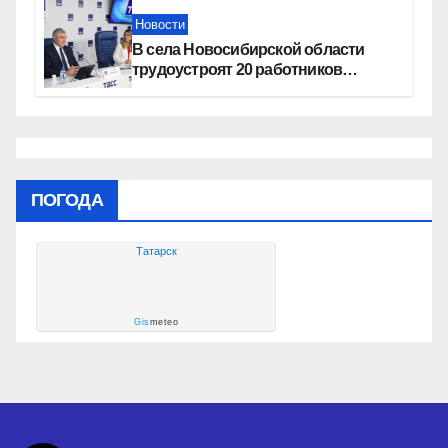
Новости
В села Новосибирской области
трудоустроят 20 работников
культуры
ПОГОДА
Татарск
Gis
meteo