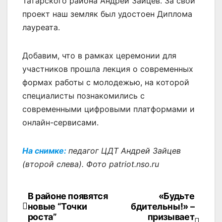
Татарского района Андрей Зайцев. За свой
проект наш земляк был удостоен Диплома
лауреата.
Добавим, что в рамках церемонии для
участников прошла лекция о современных
формах работы с молодежью, на которой
специалисты познакомились с
современными цифровыми платформами и
онлайн-сервисами.
На снимке:
педагог ЦДТ Андрей Зайцев
(второй слева). Фото patriot.nso.ru
В районе появятся
«Будьте
Навигация
новые “Точки
бдительны!» –
по
роста”
призывает