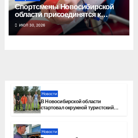
Спортсмены Новосибирской
области присоединятся к
донорской акции
ИЮЛ 30, 2026
Новости
В Новосибирской области
стартовал окружной туристский
слет молодежи
Новости