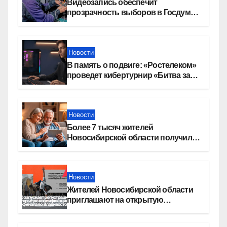
Видеозапись обеспечит
прозрачность выборов в Госдуму
в Новосибирской области
Новости
В память о подвиге: «Ростелеком»
проведет кибертурнир «Битва за
Москву»
Новости
Более 7 тысяч жителей
Новосибирской области получили
увеличение пенсии после 80 лет
Новости
Жителей Новосибирской области
приглашают на открытую
квалификацию премии «КАРДО»