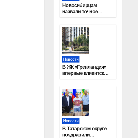
Новосибирцам
назвали точное
количество
выходных дней на
праздники в 2027
году
Новости
В ЖК «Гренландия»
впервые клиентские
дни от крупного
девелопера —
группы компаний
«СОЮЗ»
Новости
В Татарском округе
поздравили