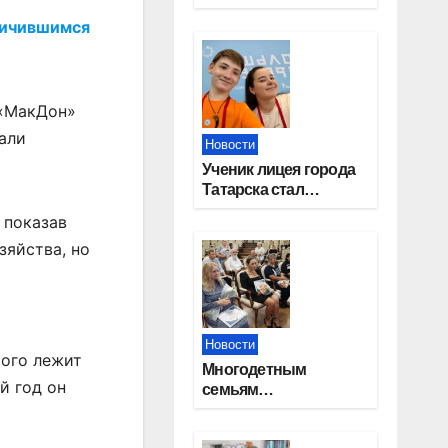
работников
личившимся
строительной
отрасли
 «МакДон»
али
Новости
Ученик лицея города
Татарска стал
призером конкурса
 показав
«Большая перемена»
зяйства, но
Новости
рого лежит
Многодетным
й год он
семьям
Новосибирской
области вручены