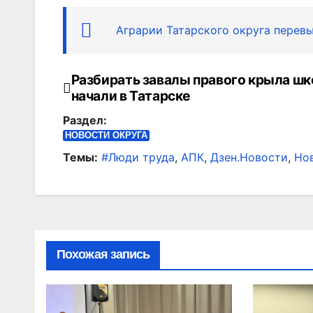
Аграрии Татарского округа перевы
Разбирать завалы правого крыла ш
Навигация
начали в Татарске
по
Раздел:
записям
НОВОСТИ ОКРУГА
Темы:
#Люди труда
,
АПК
,
Дзен.Новости
,
Но
Похожая запись