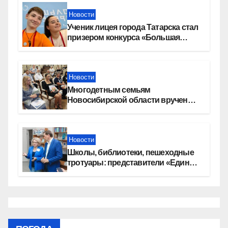
Новости
Ученик лицея города Татарска стал
призером конкурса «Большая
перемена»
Новости
Многодетным семьям
Новосибирской области вручены
сертификаты на приобретение
автомобилей
Новости
Школы, библиотеки, пешеходные
тротуары: представители «Единой
России» контролируют работы на
социальных объектах