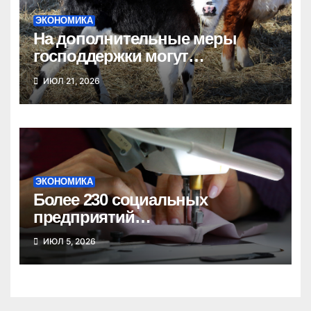
ЭКОНОМИКА
На дополнительные меры
господдержки могут
рассчитывать новосибирские
ИЮЛ 21, 2026
фермеры
ЭКОНОМИКА
Более 230 социальных
предприятий
зарегистрировано в
ИЮЛ 5, 2026
Новосибирской области