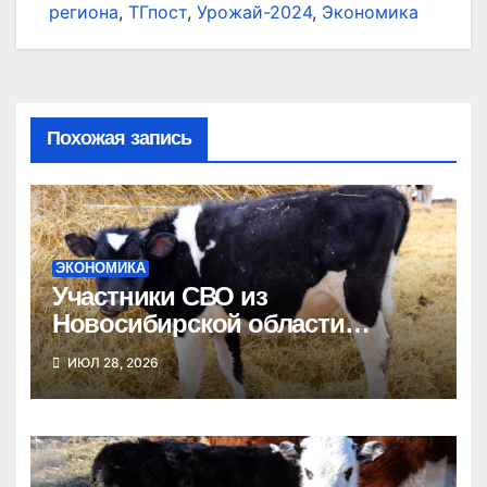
региона
,
ТГпост
,
Урожай-2024
,
Экономика
Похожая запись
ЭКОНОМИКА
Участники СВО из
Новосибирской области
получат гранты на развитие
ИЮЛ 28, 2026
агробизнеса