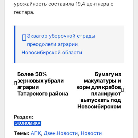
урожайность составила 19,4 центнера с
гектара.
Экватор уборочной страды
преодолели аграрии
Новосибирской области
Более 50%
Бумагу из
Навигация
зерновых убрали
макулатуры и
по
аграрии
корм для крабов
Татарского района
планируют
записям
выпускать под
Новосибирском
Раздел:
ЭКОНОМИКА
Темы:
АПК
,
Дзен.Новости
,
Новости