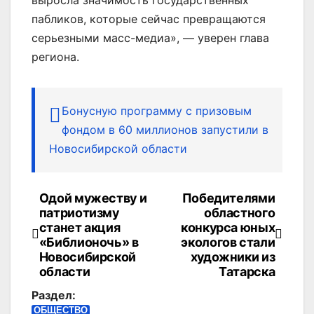
пабликов, которые сейчас превращаются
серьезными масс-медиа», — уверен глава
региона.
Бонусную программу с призовым
фондом в 60 миллионов запустили в
Новосибирской области
Одой мужеству и
Победителями
Навигация
патриотизму
областного
по
станет акция
конкурса юных
«Библионочь» в
экологов стали
записям
Новосибирской
художники из
области
Татарска
Раздел:
ОБЩЕСТВО