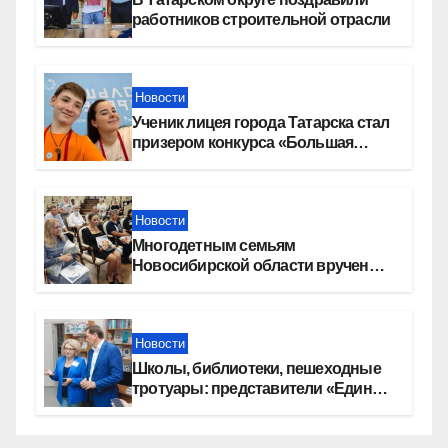
работников строительной отрасли
Новости
Ученик лицея города Татарска стал
призером конкурса «Большая
перемена»
Новости
Многодетным семьям
Новосибирской области вручены
сертификаты на приобретение
автомобилей
Новости
Школы, библиотеки, пешеходные
тротуары: представители «Единой
России» контролируют работы на
социальных объектах