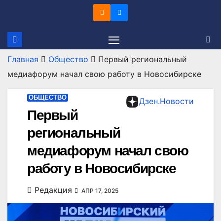
Перейти
к
содержимому
Главная
Общество
Первый региональный
медиафорум начал свою работу в Новосибирске
ОБЩЕСТВО
Дзен.Новости
Первый
региональный
медиафорум начал свою
работу в Новосибирске
Редакция
АПР 17, 2025