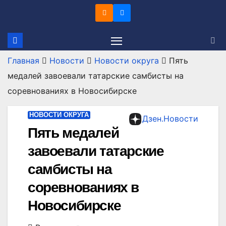
Перейти
к
содержимому
Главная
Новости
Новости округа
Пять
медалей завоевали татарские самбисты на
соревнованиях в Новосибирске
НОВОСТИ ОКРУГА
Дзен.Новости
Пять медалей
завоевали татарские
самбисты на
соревнованиях в
Новосибирске