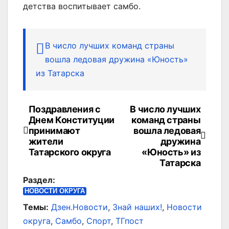
детства воспитывает самбо.
В число лучших команд страны
вошла ледовая дружина «Юность»
из Татарска
Поздравления с
В число лучших
Навигация
Днем Конституции
команд страны
по
принимают
вошла ледовая
жители
дружина
записям
Татарского округа
«Юность» из
Татарска
Раздел:
НОВОСТИ ОКРУГА
Темы:
Дзен.Новости
,
Знай наших!
,
Новости
округа
,
Самбо
,
Спорт
,
ТГпост