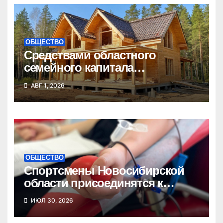
ОБЩЕСТВО
Средствами областного
семейного капитала
воспользовались почти 50
АВГ 1, 2026
тысяч семей
ОБЩЕСТВО
Спортсмены Новосибирской
области присоединятся к
донорской акции
ИЮЛ 30, 2026