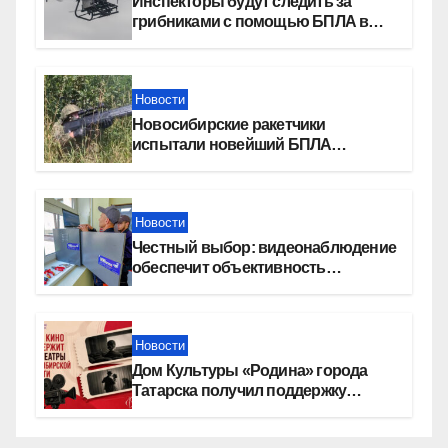
Инспекторы будут следить за
грибниками с помощью БПЛА в
Новосибирской области
Новости
Новосибирские ракетчики
испытали новейший БПЛА
«Сибирячок»
Новости
Честный выбор: видеонаблюдение
обеспечит объективность
результатов ЕДГ в Новосибирской
области
Новости
Дом Культуры «Родина» города
Татарска получил поддержку
Фонда кино