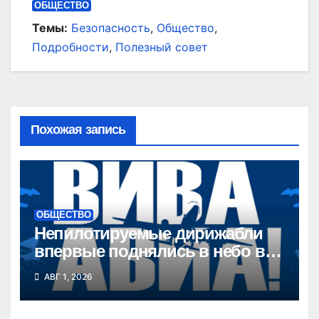
ОБЩЕСТВО
Темы:
Безопасность
,
Общество
,
Подробности
,
Полезный совет
Похожая запись
ОБЩЕСТВО
Непилотируемые дирижабли
впервые поднялись в небо в
Новосибирской области
АВГ 1, 2026