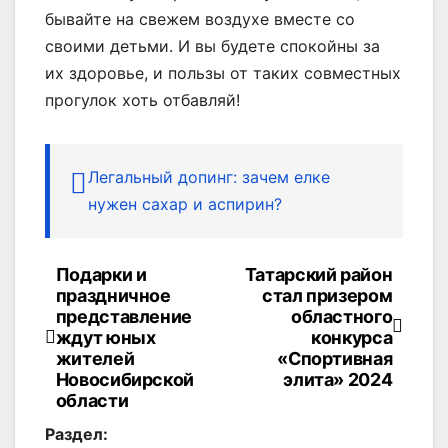
бывайте на свежем воздухе вместе со
своими детьми. И вы будете спокойны за
их здоровье, и пользы от таких совместных
прогулок хоть отбавляй!
Легальный допинг: зачем елке
нужен сахар и аспирин?
Подарки и
Татарский район
Навигация
праздничное
стал призером
по
представление
областного
ждут юных
конкурса
записям
жителей
«Спортивная
Новосибирской
элита» 2024
области
Раздел: