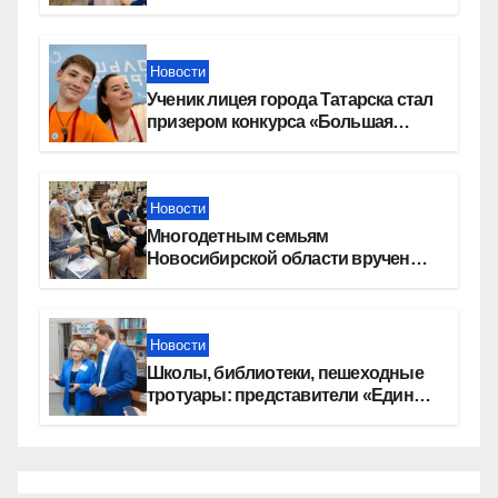
Новости
Ученик лицея города Татарска стал
призером конкурса «Большая
перемена»
Новости
Многодетным семьям
Новосибирской области вручены
сертификаты на приобретение
автомобилей
Новости
Школы, библиотеки, пешеходные
тротуары: представители «Единой
России» контролируют работы на
социальных объектах