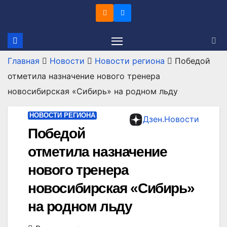
Перейти
к
содержимому
Главная
Новости
Новости региона
Победой
отметила назначение нового тренера
новосибирская «Сибирь» на родном льду
НОВОСТИ РЕГИОНА
Дзен.Новости
Победой
отметила назначение
нового тренера
новосибирская «Сибирь»
на родном льду