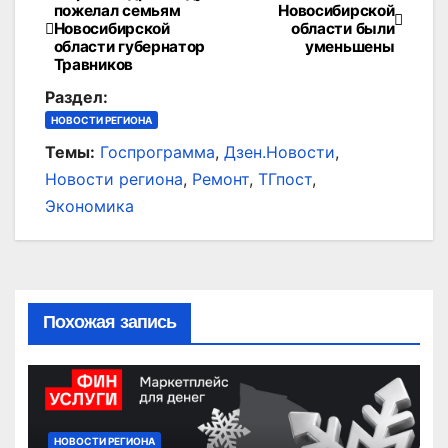
Навигация
пожелал семьям
Новосибирской
Новосибирской
области были
по
области губернатор
уменьшены
Травников
записям
Раздел:
НОВОСТИ РЕГИОНА
Темы:
Госпрограмма
,
Дзен.Новости
,
Новости региона
,
Ремонт
,
ТГпост
,
Экономика
Похожая запись
НОВОСТИ РЕГИОНА