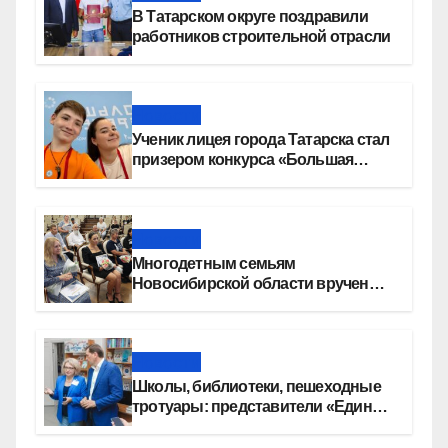
В Татарском округе поздравили
работников строительной отрасли
Новости
Ученик лицея города Татарска стал
призером конкурса «Большая
перемена»
Новости
Многодетным семьям
Новосибирской области вручены
сертификаты на приобретение
автомобилей
Новости
Школы, библиотеки, пешеходные
тротуары: представители «Единой
России» контролируют работы на
социальных объектах