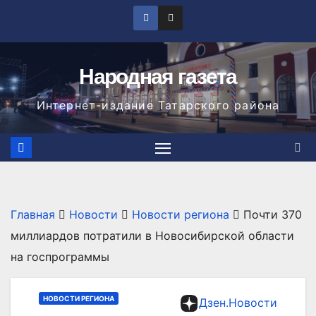
Перейти
к
содержимому
Народная газета
Интернет-издание Татарского района
Главная
Новости
Новости региона
Почти 370
миллиардов потратили в Новосибирской области
на госпрограммы
НОВОСТИ РЕГИОНА
Дзен.Новости