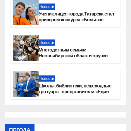
Новости
Ученик лицея города Татарска стал
призером конкурса «Большая
перемена»
Новости
Многодетным семьям
Новосибирской области вручены
сертификаты на приобретение
автомобилей
Новости
Школы, библиотеки, пешеходные
тротуары: представители «Единой
России» контролируют работы на
социальных объектах
ПОГОДА