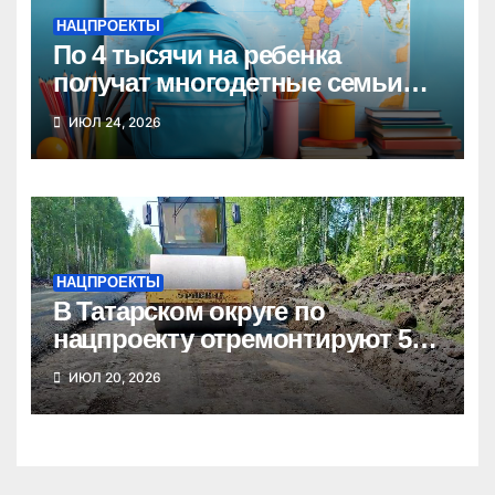
НАЦПРОЕКТЫ
По 4 тысячи на ребенка
получат многодетные семьи
Новосибирской области к
ИЮЛ 24, 2026
школе
НАЦПРОЕКТЫ
В Татарском округе по
нацпроекту отремонтируют 5
километров дорог
ИЮЛ 20, 2026