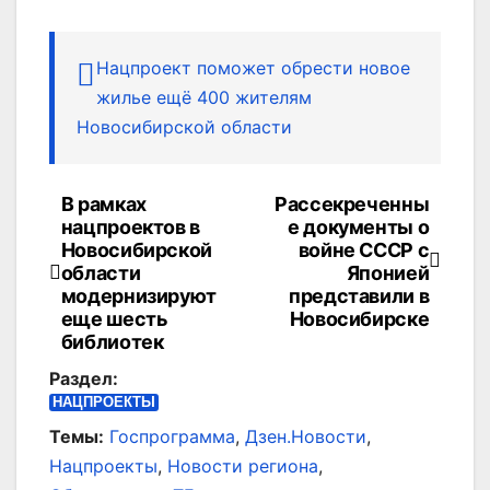
Нацпроект поможет обрести новое
жилье ещё 400 жителям
Новосибирской области
В рамках
Рассекреченны
Навигация
нацпроектов в
е документы о
по
Новосибирской
войне СССР с
области
Японией
записям
модернизируют
представили в
еще шесть
Новосибирске
библиотек
Раздел:
НАЦПРОЕКТЫ
Темы:
Госпрограмма
,
Дзен.Новости
,
Нацпроекты
,
Новости региона
,