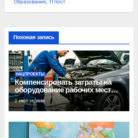
Образование
,
ТГпост
Похожая запись
НАЦПРОЕКТЫ
Компенсировать затраты на
оборудование рабочих мест
может новосибирский бизнес
ИЮЛ 28, 2026