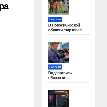
ра
Новости
В Новосибирской
области стартовал
окружной туристский
слет молодежи
Новости
Видеозапись
обеспечит
прозрачность
выборов в Госдуму в
Новосибирской
области