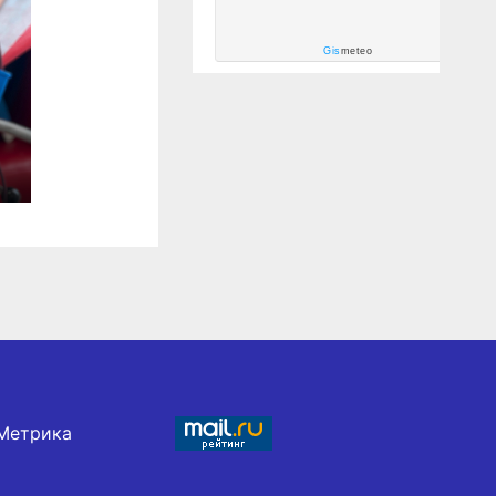
Gis
meteo