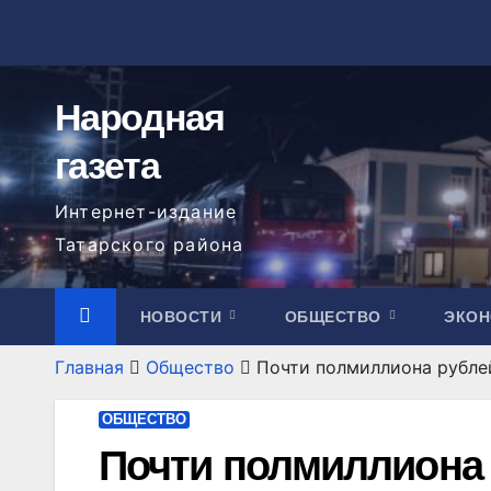
Перейти
к
содержимому
Народная
газета
Интернет-издание
Татарского района
НОВОСТИ
ОБЩЕСТВО
ЭКО
Главная
Общество
Почти полмиллиона рубле
ОБЩЕСТВО
Почти полмиллиона 