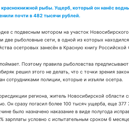
 краснокнижной рыбы. Ущерб, который он нанёс водн
енили почти в 482 тысячи рублей.
одке с подвесным мотором на участок Новосибирского
и две рыболовные сети, в одной из которых находилс
йства осетровых занесён в Красную книгу Российской
н поймает. Поэтому правила рыболовства предписывают
иряк решил этого не делать, что с точки зрения зако
ан сотрудниками полиции, которые и изъяли осетра.
юрисдикции региона, житель Новосибирской области с
ю. Он сразу погасил более 100 тысяч ущерба, еще 377 
чине было назначено наказание в виде полугода испра
0% зарплаты условно с испытательным сроком 6 месяц