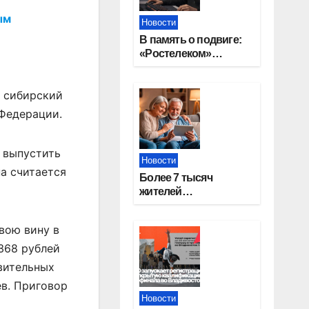
ым
Новости
В память о подвиге:
«Ростелеком»
проведет
кибертурнир «Битва
я сибирский
за Москву»
 Федерации.
 выпустить
Новости
на считается
Более 7 тысяч
жителей
Новосибирской
области получили
вою вину в
увеличение пенсии
после 80 лет
368 рублей
вительных
ев. Приговор
Новости