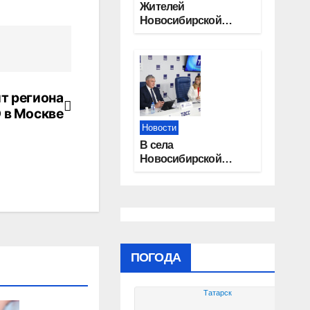
Жителей
Новосибирской
области приглашают
на открытую
квалификацию
премии «КАРДО»
т региона
 в Москве
Новости
В села
Новосибирской
области
трудоустроят 20
работников
культуры
ПОГОДА
Татарск