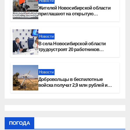
Новости
Жителей Новосибирской области
приглашают на открытую
квалификацию премии «КАРДО»
Новости
В села Новосибирской области
трудоустроят 20 работников
культуры
Новости
Добровольцы в беспилотные
войска получат 2,9 млн рублей и
места в вузах
ПОГОДА