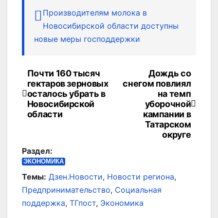
Производителям молока в
Новосибирской области доступны
новые меры господдержки
Почти 160 тысяч
Дождь со
Навигация
гектаров зерновых
снегом повлиял
по
осталось убрать в
на темп
Новосибирской
уборочной
записям
области
кампании в
Татарском
округе
Раздел:
ЭКОНОМИКА
Темы:
Дзен.Новости
,
Новости региона
,
Предпринимательство
,
Социальная
поддержка
,
ТГпост
,
Экономика