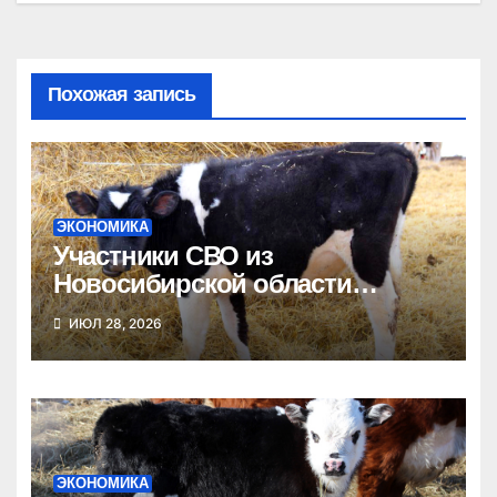
Похожая запись
ЭКОНОМИКА
Участники СВО из
Новосибирской области
получат гранты на развитие
ИЮЛ 28, 2026
агробизнеса
ЭКОНОМИКА