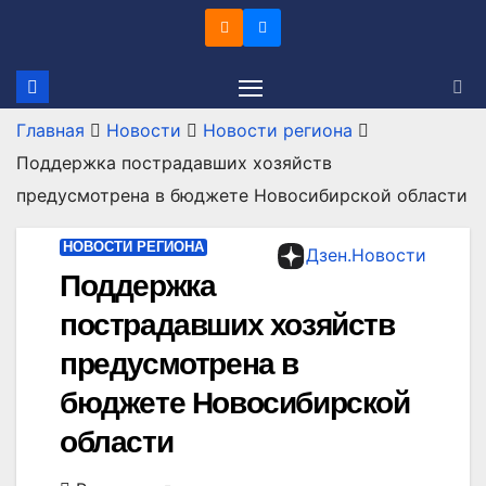
Перейти
к
содержимому
Главная
Новости
Новости региона
Поддержка пострадавших хозяйств
предусмотрена в бюджете Новосибирской области
НОВОСТИ РЕГИОНА
Дзен.Новости
Поддержка
пострадавших хозяйств
предусмотрена в
бюджете Новосибирской
области