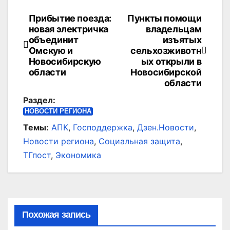
Прибытие поезда:
Пункты помощи
Навигация
новая электричка
владельцам
по
объединит
изъятых
Омскую и
сельхозживотн
записям
Новосибирскую
ых открыли в
области
Новосибирской
области
Раздел:
НОВОСТИ РЕГИОНА
Темы:
АПК
,
Господдержка
,
Дзен.Новости
,
Новости региона
,
Социальная защита
,
ТГпост
,
Экономика
Похожая запись