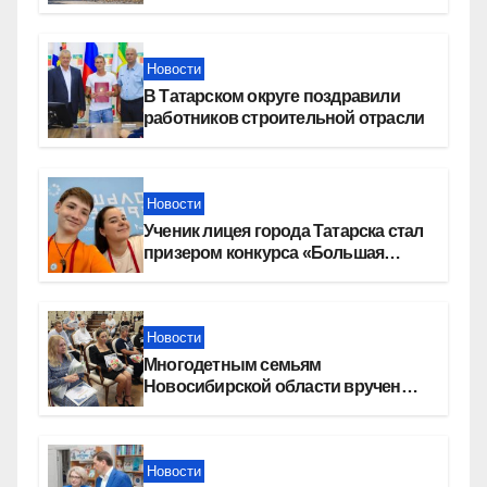
девелопера — группы компаний
«СОЮЗ»
Новости
В Татарском округе поздравили
работников строительной отрасли
Новости
Ученик лицея города Татарска стал
призером конкурса «Большая
перемена»
Новости
Многодетным семьям
Новосибирской области вручены
сертификаты на приобретение
автомобилей
Новости