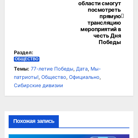
по
области смогут
посмотреть
записям
прямую
трансляцию
мероприятий в
честь Дня
Победы
Раздел:
ОБЩЕСТВО
Темы:
77-летие Победы
,
Дата
,
Мы-
патриоты!
,
Общество
,
Официально
,
Сибирские дивизии
Похожая запись