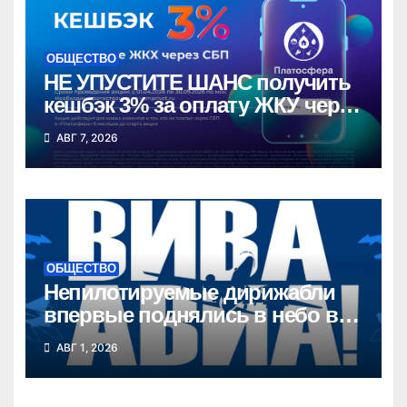
ОБЩЕСТВО
НЕ УПУСТИТЕ ШАНС получить
кешбэк 3% за оплату ЖКУ через
СБП в «Платосфере»
АВГ 7, 2026
ОБЩЕСТВО
Непилотируемые дирижабли
впервые поднялись в небо в
Новосибирской области
АВГ 1, 2026