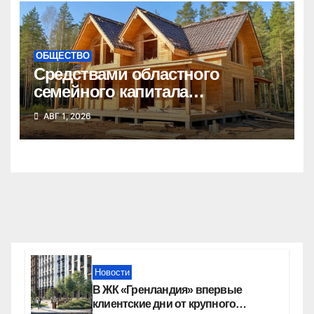
ОБЩЕСТВО
Средствами областного
семейного капитала
воспользовались почти 50
АВГ 1, 2026
тысяч семей
Новости
В ЖК «Гренландия» впервые
клиентские дни от крупного