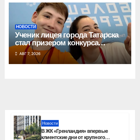
НОВОСТИ
Ученик лицея города Татарска
стал призером конкурса
«Большая перемена»
АВГ 7, 2026
Новости
В ЖК «Гренландия» впервые
клиентские дни от крупного