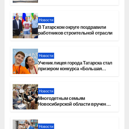
девелопера — группы компаний
«СОЮЗ»
Новости
В Татарском округе поздравили
работников строительной отрасли
Новости
Ученик лицея города Татарска стал
призером конкурса «Большая
перемена»
Новости
Многодетным семьям
Новосибирской области вручены
сертификаты на приобретение
автомобилей
Новости