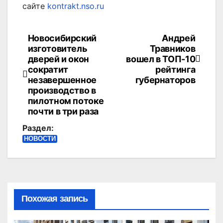
сайте
kontrakt.nso.ru
Новосибирский
Андрей
Навигация
изготовитель
Травников
по
дверей и окон
вошел в ТОП-10
сократит
рейтинга
записям
незавершенное
губернаторов
производство в
пилотном потоке
почти в три раза
Раздел:
НОВОСТИ
Похожая запись