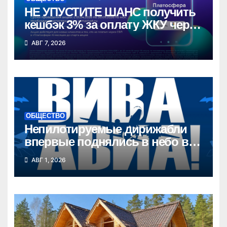
НЕ УПУСТИТЕ ШАНС получить
кешбэк 3% за оплату ЖКУ через
СБП в «Платосфере»
АВГ 7, 2026
ОБЩЕСТВО
Непилотируемые дирижабли
впервые поднялись в небо в
Новосибирской области
АВГ 1, 2026