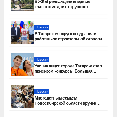
В ЖК «Гренландия» впервые
клиентские дни от крупного
девелопера — группы компаний
«СОЮЗ»
Новости
В Татарском округе поздравили
работников строительной отрасли
Новости
Ученик лицея города Татарска стал
призером конкурса «Большая
перемена»
Новости
Многодетным семьям
Новосибирской области вручены
сертификаты на приобретение
автомобилей