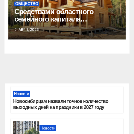
ОБЩЕСТВО
Средствами областного
семейного капитала
воспользовались почти 50
АВГ 1, 2026
тысяч семей
Новости
Новосибирцам назвали точное количество
выходных дней на праздники в 2027 году
Новости