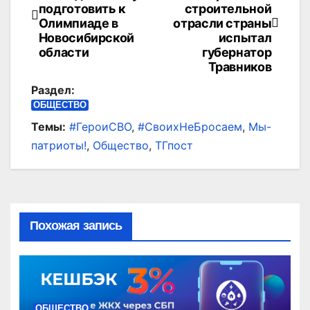
по
подготовить к
строительной
Олимпиаде в
отрасли страны
записям
Новосибирской
испытал
области
губернатор
Травников
Раздел:
ОБЩЕСТВО
Темы:
#ГероиСВО
,
#СвоихНеБросаем
,
Мы-
патриоты!
,
Общество
,
ТГпост
Похожая запись
ОБЩЕСТВО