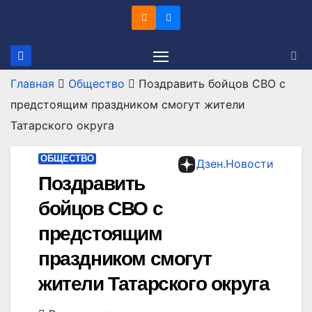
Перейти
к
содержимому
Главная
Общество
Поздравить бойцов СВО с
предстоящим праздником смогут жители
Татарского округа
ОБЩЕСТВО
Дзен.Новости
Поздравить
бойцов СВО с
предстоящим
праздником смогут
жители Татарского округа