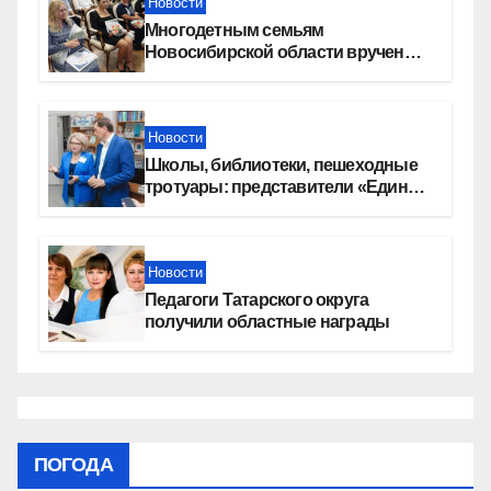
Новости
Многодетным семьям
Новосибирской области вручены
сертификаты на приобретение
автомобилей
Новости
Школы, библиотеки, пешеходные
тротуары: представители «Единой
России» контролируют работы на
социальных объектах
Новости
Педагоги Татарского округа
получили областные награды
ПОГОДА