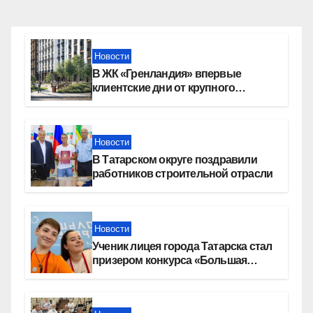
Новости
В ЖК «Гренландия» впервые
клиентские дни от крупного
девелопера — группы компаний
«СОЮЗ»
Новости
В Татарском округе поздравили
работников строительной отрасли
Новости
Ученик лицея города Татарска стал
призером конкурса «Большая
перемена»