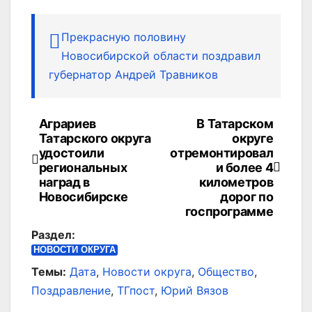
Прекрасную половину
Новосибирской области поздравил
губернатор Андрей Травников
Аграриев
В Татарском
Навигация
Татарского округа
округе
по
удостоили
отремонтировал
региональных
и более 4
записям
наград в
километров
Новосибирске
дорог по
госпрограмме
Раздел:
НОВОСТИ ОКРУГА
Темы:
Дата
,
Новости округа
,
Общество
,
Поздравление
,
ТГпост
,
Юрий Вязов