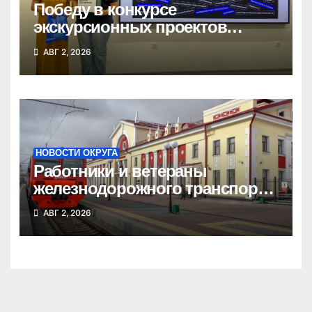
Победу в конкурсе
экскурсионных проектов
одержала школьница из
АВГ 2, 2026
Татарска
НОВОСТИ ОКРУГА
Работники и ветераны
железнодорожного транспорта
Татарского округа принимают
АВГ 2, 2026
поздравления