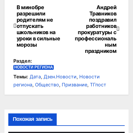
В минобре
Андрей
Навигация
разрешили
Травников
по
родителям не
поздравил
отпускать
работников
записям
школьников на
прокуратуры с
уроки в сильные
профессиональ
морозы
ным
праздником
Раздел:
НОВОСТИ РЕГИОНА
Темы:
Дата
,
Дзен.Новости
,
Новости
региона
,
Общество
,
Призвание
,
ТГпост
Похожая запись