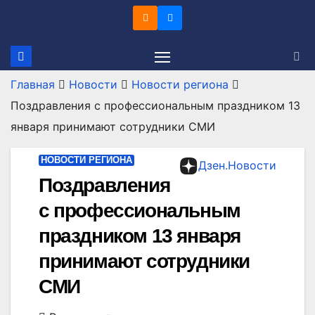
Перейти
к
содержимому
Главная
Новости
Новости региона
Поздравления с профессиональным праздником 13
января принимают сотрудники СМИ
НОВОСТИ РЕГИОНА
Дзен.Новости
Поздравления
с профессиональным
праздником 13 января
принимают сотрудники
СМИ