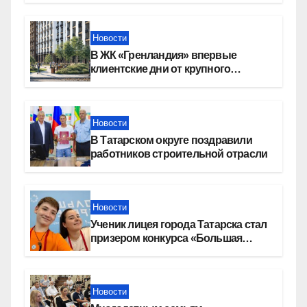
Новости
В ЖК «Гренландия» впервые
клиентские дни от крупного
девелопера — группы компаний
«СОЮЗ»
Новости
В Татарском округе поздравили
работников строительной отрасли
Новости
Ученик лицея города Татарска стал
призером конкурса «Большая
перемена»
Новости