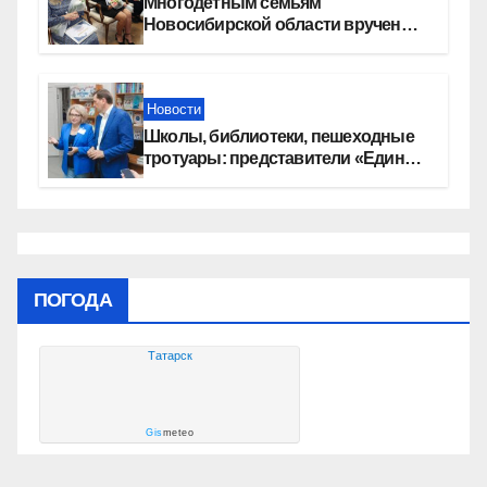
Многодетным семьям
Новосибирской области вручены
сертификаты на приобретение
автомобилей
Новости
Школы, библиотеки, пешеходные
тротуары: представители «Единой
России» контролируют работы на
социальных объектах
ПОГОДА
Татарск
Gis
meteo