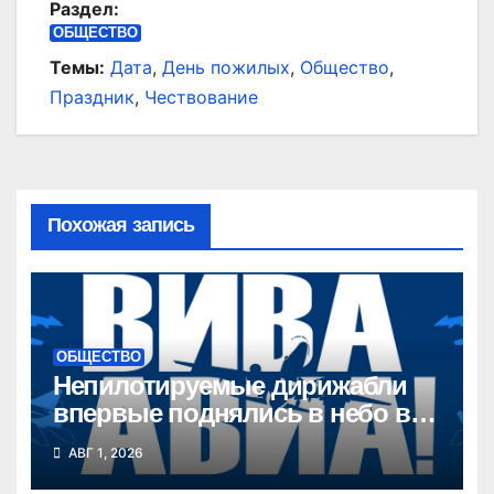
Раздел:
ОБЩЕСТВО
Темы:
Дата
,
День пожилых
,
Общество
,
Праздник
,
Чествование
Похожая запись
ОБЩЕСТВО
Непилотируемые дирижабли
впервые поднялись в небо в
Новосибирской области
АВГ 1, 2026