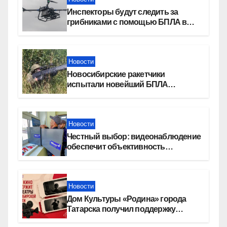
Инспекторы будут следить за
грибниками с помощью БПЛА в
Новосибирской области
Новости
Новосибирские ракетчики
испытали новейший БПЛА
«Сибирячок»
Новости
Честный выбор: видеонаблюдение
обеспечит объективность
результатов ЕДГ в Новосибирской
области
Новости
Дом Культуры «Родина» города
Татарска получил поддержку
Фонда кино