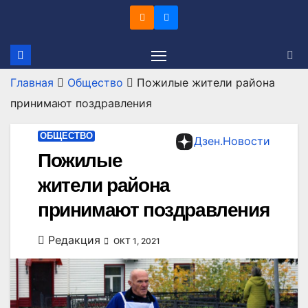
Перейти
к
содержимому
Главная
Общество
Пожилые жители района
принимают поздравления
ОБЩЕСТВО
Дзен.Новости
Пожилые
жители района
принимают поздравления
Редакция
ОКТ 1, 2021