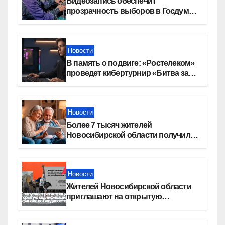
Видеозапись обеспечит
прозрачность выборов в Госдуму
в Новосибирской области
Новости
В память о подвиге: «Ростелеком»
проведет кибертурнир «Битва за
Москву»
Новости
Более 7 тысяч жителей
Новосибирской области получили
увеличение пенсии после 80 лет
Новости
Жителей Новосибирской области
приглашают на открытую
квалификацию премии «КАРДО»