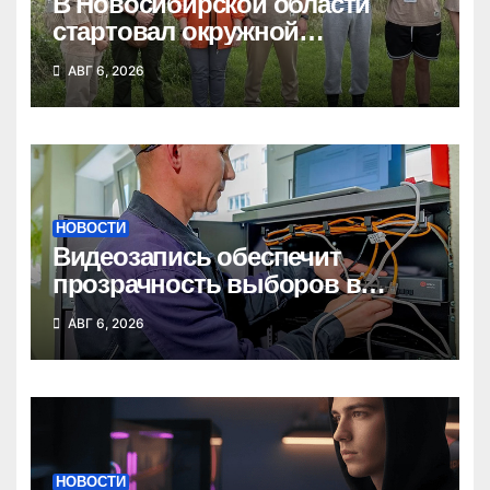
В Новосибирской области
стартовал окружной
туристский слет молодежи
АВГ 6, 2026
НОВОСТИ
Видеозапись обеспечит
прозрачность выборов в
Госдуму в Новосибирской
АВГ 6, 2026
области
НОВОСТИ