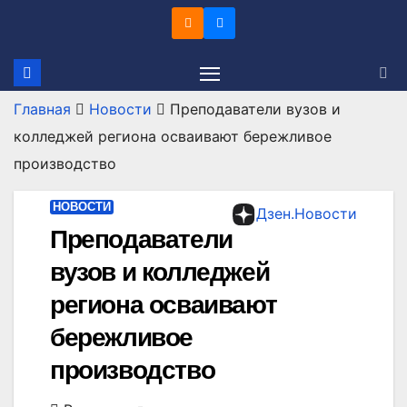
Перейти
к
содержимому
Главная
Новости
Преподаватели вузов и
колледжей региона осваивают бережливое
производство
НОВОСТИ
Дзен.Новости
Преподаватели
вузов и колледжей
региона осваивают
бережливое
производство