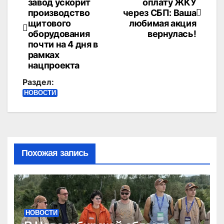
завод ускорит
оплату ЖКУ
по
производство
через СБП: Ваша
щитового
любимая акция
записям
оборудования
вернулась!
почти на 4 дня в
рамках
нацпроекта
Раздел:
НОВОСТИ
Похожая запись
НОВОСТИ