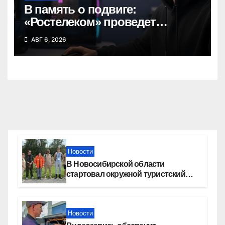
В память о подвиге:
«Ростелеком» проведет
кибертурнир «Битва за
АВГ 6, 2026
Москву»
Новости
В Новосибирской области
стартовал окружной туристский
слет молодежи
Новости