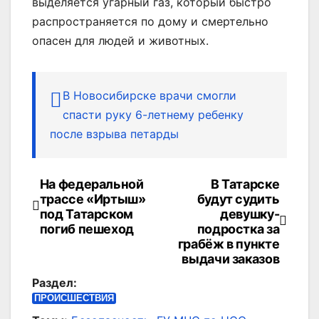
выделяется угарный газ, который быстро
распространяется по дому и смертельно
опасен для людей и животных.
В Новосибирске врачи смогли
спасти руку 6-летнему ребенку
после взрыва петарды
На федеральной
В Татарске
Навигация
трассе «Иртыш»
будут судить
по
под Татарском
девушку-
погиб пешеход
подростка за
записям
грабёж в пункте
выдачи заказов
Раздел:
ПРОИСШЕСТВИЯ