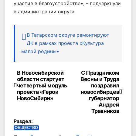
участие в благоустройстве», – подчеркнули
в администрации округа.
В Татарском округе ремонтируют
ДК в рамках проекта «Культура
малой родины»
В Новосибирской
С Праздником
Навигация
области стартует
Весны и Труда
по
четвертый модуль
поздравил
проекта «Герои
новосибирцев
записям
НовоСибири»
губернатор
Андрей
Травников
Раздел:
ОБЩЕСТВО