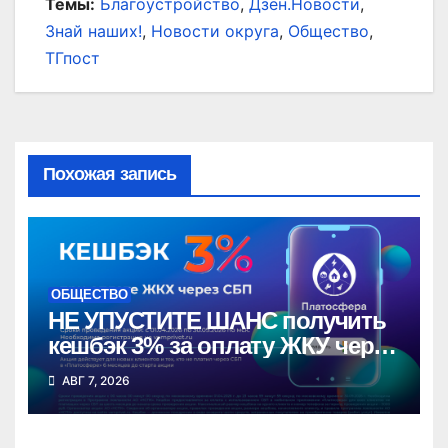
Темы:
Благоустройство
,
Дзен.Новости
,
Знай наших!
,
Новости округа
,
Общество
,
ТГпост
Похожая запись
ОБЩЕСТВО
НЕ УПУСТИТЕ ШАНС получить
кешбэк 3% за оплату ЖКУ через
СБП в «Платосфере»
АВГ 7, 2026