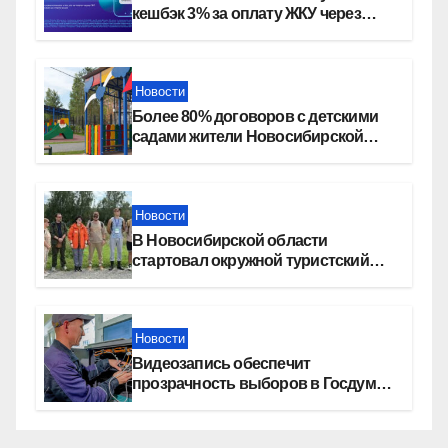
кешбэк 3% за оплату ЖКУ через
СБП в «Платосфере»
Новости
Более 80% договоров с детскими
садами жители Новосибирской
области оформили онлайн
Новости
В Новосибирской области
стартовал окружной туристский
слет молодежи
Новости
Видеозапись обеспечит
прозрачность выборов в Госдуму
в Новосибирской области