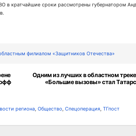
СВО в кратчайшие сроки рассмотрены губернатором Ан
в.
 областным филиалом «Защитников Отечества»
рене
Одним из лучших в областном треке
-офф
«Большие вызовы» стал Татарс
вости региона
,
Общество
,
Спецоперация
,
ТГпост