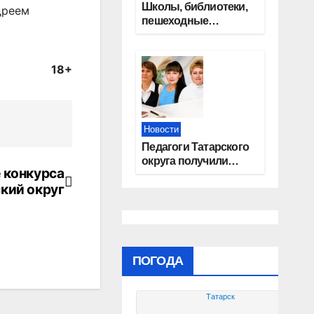
Школы, библиотеки,
дреем
пешеходные
тротуары:
представители
«Единой России»
18+
контролируют
работы на
социальных
объектах
Новости
Педагоги Татарского
округа получили
 конкурса
областные награды
кий округ
ПОГОДА
Татарск