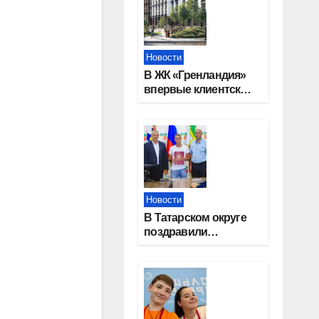
Новости
В ЖК «Гренландия»
впервые клиентские
дни от крупного
девелопера —
группы компаний
«СОЮЗ»
Новости
В Татарском округе
поздравили
работников
строительной
отрасли