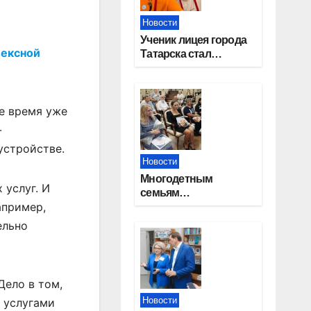
Новости
Ученик лицея города
лексной
Татарска стал
призером конкурса
«Большая перемена»
е время уже
-
устройстве.
Новости
Многодетным
 услуг. И
семьям
апример,
Новосибирской
области вручены
ельно
сертификаты на
приобретение
автомобилей
Дело в том,
Новости
я услугами