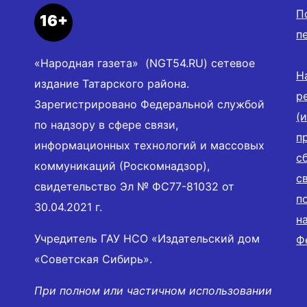
П
16+
п
«Народная газета» (NGT54.RU) сетевое
Н
издание Татарского района.
р
Зарегистрировано Федеральной службой
(
по надзору в сфере связи,
п
информационных технологий и массовых
с
коммуникаций (Роскомнадзор),
с
свидетельство Эл № ФС77-81032 от
п
30.04.2021 г.
н
Учредитель ГАУ НСО «Издательский дом
Ф
«Советская Сибирь».
При полном или частичном использовании