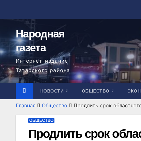
Перейти
к
содержимому
Народная
газета
Интернет-издание
Татарского района
НОВОСТИ
ОБЩЕСТВО
ЭКО
Главная
Общество
Продлить срок областног
ОБЩЕСТВО
Продлить срок обла