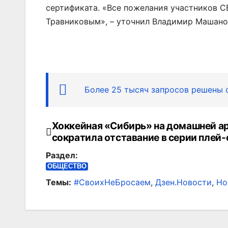
сертификата. «Все пожелания участников 
Травниковым», – уточнил Владимир Машано
Более 25 тысяч запросов решены
Хоккейная «Сибирь» на домашней а
Навигация
сократила отставание в серии плей
по
Раздел:
записям
ОБЩЕСТВО
Темы:
#СвоихНеБросаем
,
Дзен.Новости
,
Но