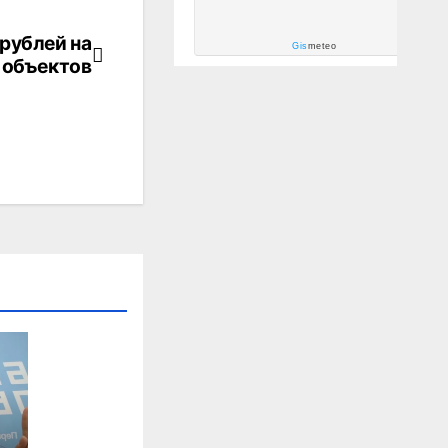
рублей на
Gis
meteo
 объектов