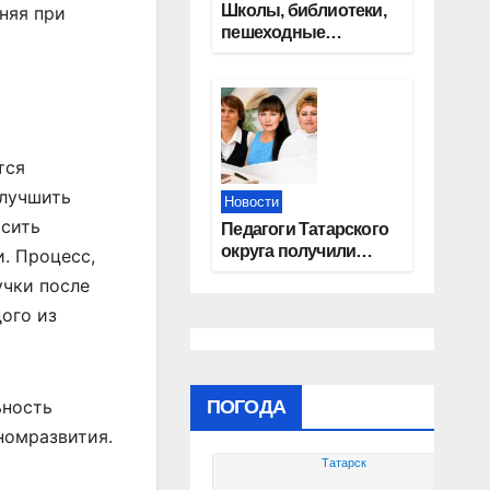
Школы, библиотеки,
няя при
пешеходные
тротуары:
представители
«Единой России»
контролируют
работы на
социальных
тся
объектах
улучшить
Новости
ысить
Педагоги Татарского
округа получили
и. Процесс,
областные награды
учки после
ого из
ПОГОДА
ьность
номразвития.
Татарск