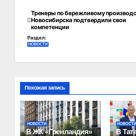
Тренеры по бережливому производс
Навигация
Новосибирска подтвердили свои
по
компетенции
Раздел:
записям
НОВОСТИ
Похожая запись
НОВОСТИ
НОВОСТ
В ЖК «Гренландия»
В Тат