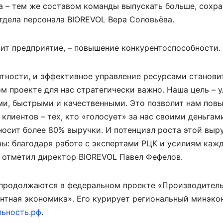
ча – тем же составом команды выпускать больше, сохра
отдела персонала BIOREVOL Вера Соловьёва.
вит предприятие, – повышение конкурентоспособности.
тности, и эффективное управление ресурсами станови
м проекте для нас стратегически важно. Наша цель – 
ми, быстрыми и качественными. Это позволит нам пов
 клиентов – тех, кто «голосует» за нас своими деньгам
осит более 80% выручки. И потенциал роста этой выр
ны: благодаря работе с экспертами РЦК и усилиям кажд
– отметил директор BIOREVOL Павел Фефелов.
 продолжаются в федеральном проекте «Производител
нтная экономика». Его курирует региональный минэко
льность.рф
.