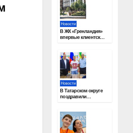
м
Новости
В ЖК «Гренландия»
впервые клиентские
дни от крупного
девелопера —
группы компаний
«СОЮЗ»
Новости
В Татарском округе
поздравили
работников
строительной
отрасли