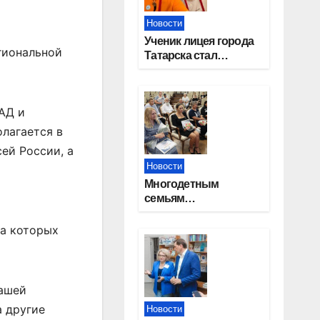
Новости
Ученик лицея города
гиональной
Татарска стал
призером конкурса
«Большая перемена»
АД и
олагается в
ей России, а
Новости
Многодетным
семьям
Новосибирской
области вручены
ка которых
сертификаты на
приобретение
автомобилей
нашей
а другие
Новости